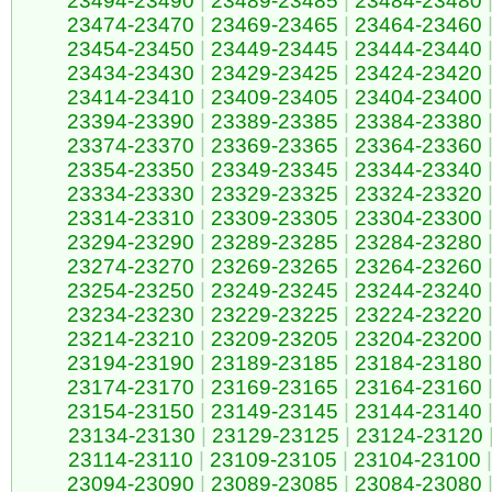
23494-23490
|
23489-23485
|
23484-23480
23474-23470
|
23469-23465
|
23464-23460
23454-23450
|
23449-23445
|
23444-23440
23434-23430
|
23429-23425
|
23424-23420
23414-23410
|
23409-23405
|
23404-23400
23394-23390
|
23389-23385
|
23384-23380
23374-23370
|
23369-23365
|
23364-23360
23354-23350
|
23349-23345
|
23344-23340
23334-23330
|
23329-23325
|
23324-23320
23314-23310
|
23309-23305
|
23304-23300
23294-23290
|
23289-23285
|
23284-23280
23274-23270
|
23269-23265
|
23264-23260
23254-23250
|
23249-23245
|
23244-23240
23234-23230
|
23229-23225
|
23224-23220
23214-23210
|
23209-23205
|
23204-23200
23194-23190
|
23189-23185
|
23184-23180
23174-23170
|
23169-23165
|
23164-23160
23154-23150
|
23149-23145
|
23144-23140
23134-23130
|
23129-23125
|
23124-23120
23114-23110
|
23109-23105
|
23104-23100
|
23094-23090
|
23089-23085
|
23084-23080