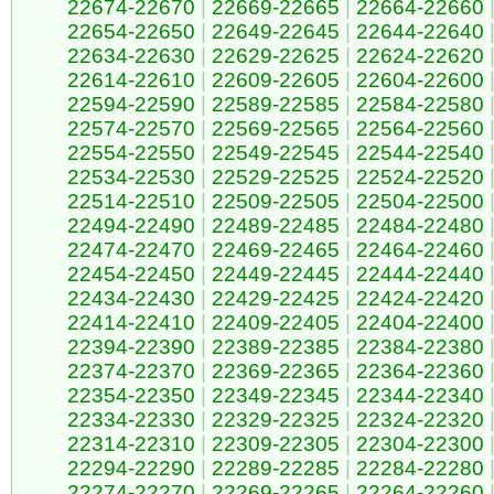
22674-22670
|
22669-22665
|
22664-22660
22654-22650
|
22649-22645
|
22644-22640
22634-22630
|
22629-22625
|
22624-22620
22614-22610
|
22609-22605
|
22604-22600
22594-22590
|
22589-22585
|
22584-22580
22574-22570
|
22569-22565
|
22564-22560
22554-22550
|
22549-22545
|
22544-22540
22534-22530
|
22529-22525
|
22524-22520
22514-22510
|
22509-22505
|
22504-22500
22494-22490
|
22489-22485
|
22484-22480
22474-22470
|
22469-22465
|
22464-22460
22454-22450
|
22449-22445
|
22444-22440
22434-22430
|
22429-22425
|
22424-22420
22414-22410
|
22409-22405
|
22404-22400
22394-22390
|
22389-22385
|
22384-22380
22374-22370
|
22369-22365
|
22364-22360
22354-22350
|
22349-22345
|
22344-22340
22334-22330
|
22329-22325
|
22324-22320
22314-22310
|
22309-22305
|
22304-22300
22294-22290
|
22289-22285
|
22284-22280
22274-22270
|
22269-22265
|
22264-22260