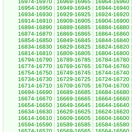
16974-16970
|
16969-16965
|
16964-16960
16954-16950
|
16949-16945
|
16944-16940
16934-16930
|
16929-16925
|
16924-16920
16914-16910
|
16909-16905
|
16904-16900
16894-16890
|
16889-16885
|
16884-16880
16874-16870
|
16869-16865
|
16864-16860
16854-16850
|
16849-16845
|
16844-16840
16834-16830
|
16829-16825
|
16824-16820
16814-16810
|
16809-16805
|
16804-16800
16794-16790
|
16789-16785
|
16784-16780
16774-16770
|
16769-16765
|
16764-16760
16754-16750
|
16749-16745
|
16744-16740
16734-16730
|
16729-16725
|
16724-16720
16714-16710
|
16709-16705
|
16704-16700
16694-16690
|
16689-16685
|
16684-16680
16674-16670
|
16669-16665
|
16664-16660
16654-16650
|
16649-16645
|
16644-16640
16634-16630
|
16629-16625
|
16624-16620
16614-16610
|
16609-16605
|
16604-16600
16594-16590
|
16589-16585
|
16584-16580
16574-16570
|
16569-16565
|
16564-16560