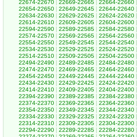
22674-22670
|
22669-22665
|
22664-22660
22654-22650
|
22649-22645
|
22644-22640
22634-22630
|
22629-22625
|
22624-22620
22614-22610
|
22609-22605
|
22604-22600
22594-22590
|
22589-22585
|
22584-22580
22574-22570
|
22569-22565
|
22564-22560
22554-22550
|
22549-22545
|
22544-22540
22534-22530
|
22529-22525
|
22524-22520
22514-22510
|
22509-22505
|
22504-22500
22494-22490
|
22489-22485
|
22484-22480
22474-22470
|
22469-22465
|
22464-22460
22454-22450
|
22449-22445
|
22444-22440
22434-22430
|
22429-22425
|
22424-22420
22414-22410
|
22409-22405
|
22404-22400
22394-22390
|
22389-22385
|
22384-22380
22374-22370
|
22369-22365
|
22364-22360
22354-22350
|
22349-22345
|
22344-22340
22334-22330
|
22329-22325
|
22324-22320
22314-22310
|
22309-22305
|
22304-22300
22294-22290
|
22289-22285
|
22284-22280
22274-22270
|
22269-22265
|
22264-22260