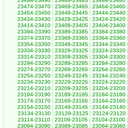
23494-23490
|
23489-23485
|
23484-23480
23474-23470
|
23469-23465
|
23464-23460
23454-23450
|
23449-23445
|
23444-23440
23434-23430
|
23429-23425
|
23424-23420
23414-23410
|
23409-23405
|
23404-23400
23394-23390
|
23389-23385
|
23384-23380
23374-23370
|
23369-23365
|
23364-23360
23354-23350
|
23349-23345
|
23344-23340
23334-23330
|
23329-23325
|
23324-23320
23314-23310
|
23309-23305
|
23304-23300
23294-23290
|
23289-23285
|
23284-23280
23274-23270
|
23269-23265
|
23264-23260
23254-23250
|
23249-23245
|
23244-23240
23234-23230
|
23229-23225
|
23224-23220
23214-23210
|
23209-23205
|
23204-23200
23194-23190
|
23189-23185
|
23184-23180
23174-23170
|
23169-23165
|
23164-23160
23154-23150
|
23149-23145
|
23144-23140
23134-23130
|
23129-23125
|
23124-23120
23114-23110
|
23109-23105
|
23104-23100
|
23094-23090
|
23089-23085
|
23084-23080