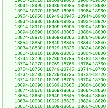
19014-19010
|
19009-19005
|
19004-19000
18994-18990
|
18989-18985
|
18984-18980
18974-18970
|
18969-18965
|
18964-18960
18954-18950
|
18949-18945
|
18944-18940
18934-18930
|
18929-18925
|
18924-18920
18914-18910
|
18909-18905
|
18904-18900
18894-18890
|
18889-18885
|
18884-18880
18874-18870
|
18869-18865
|
18864-18860
18854-18850
|
18849-18845
|
18844-18840
18834-18830
|
18829-18825
|
18824-18820
18814-18810
|
18809-18805
|
18804-18800
18794-18790
|
18789-18785
|
18784-18780
18774-18770
|
18769-18765
|
18764-18760
18754-18750
|
18749-18745
|
18744-18740
18734-18730
|
18729-18725
|
18724-18720
18714-18710
|
18709-18705
|
18704-18700
18694-18690
|
18689-18685
|
18684-18680
18674-18670
|
18669-18665
|
18664-18660
18654-18650
|
18649-18645
|
18644-18640
18634-18630
|
18629-18625
|
18624-18620
18614-18610
|
18609-18605
|
18604-18600