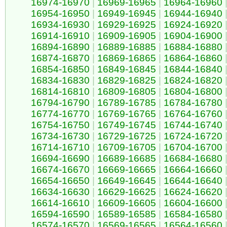
16974-16970
|
16969-16965
|
16964-16960
16954-16950
|
16949-16945
|
16944-16940
16934-16930
|
16929-16925
|
16924-16920
16914-16910
|
16909-16905
|
16904-16900
16894-16890
|
16889-16885
|
16884-16880
16874-16870
|
16869-16865
|
16864-16860
16854-16850
|
16849-16845
|
16844-16840
16834-16830
|
16829-16825
|
16824-16820
16814-16810
|
16809-16805
|
16804-16800
16794-16790
|
16789-16785
|
16784-16780
16774-16770
|
16769-16765
|
16764-16760
16754-16750
|
16749-16745
|
16744-16740
16734-16730
|
16729-16725
|
16724-16720
16714-16710
|
16709-16705
|
16704-16700
16694-16690
|
16689-16685
|
16684-16680
16674-16670
|
16669-16665
|
16664-16660
16654-16650
|
16649-16645
|
16644-16640
16634-16630
|
16629-16625
|
16624-16620
16614-16610
|
16609-16605
|
16604-16600
16594-16590
|
16589-16585
|
16584-16580
16574-16570
|
16569-16565
|
16564-16560