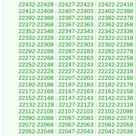
22432-22428
|
22427-22423
|
22422-22418
22412-22408
|
22407-22403
|
22402-22398
22392-22388
|
22387-22383
|
22382-22378
22372-22368
|
22367-22363
|
22362-22358
22352-22348
|
22347-22343
|
22342-22338
22332-22328
|
22327-22323
|
22322-22318
22312-22308
|
22307-22303
|
22302-22298
22292-22288
|
22287-22283
|
22282-22278
22272-22268
|
22267-22263
|
22262-22258
22252-22248
|
22247-22243
|
22242-22238
22232-22228
|
22227-22223
|
22222-22218
22212-22208
|
22207-22203
|
22202-22198
22192-22188
|
22187-22183
|
22182-22178
22172-22168
|
22167-22163
|
22162-22158
22152-22148
|
22147-22143
|
22142-22138
22132-22128
|
22127-22123
|
22122-22118
22112-22108
|
22107-22103
|
22102-22098
|
22092-22088
|
22087-22083
|
22082-22078
22072-22068
|
22067-22063
|
22062-22058
22052-22048
|
22047-22043
|
22042-22038