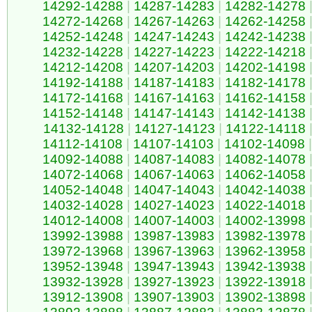
14292-14288
|
14287-14283
|
14282-14278
14272-14268
|
14267-14263
|
14262-14258
14252-14248
|
14247-14243
|
14242-14238
14232-14228
|
14227-14223
|
14222-14218
14212-14208
|
14207-14203
|
14202-14198
14192-14188
|
14187-14183
|
14182-14178
14172-14168
|
14167-14163
|
14162-14158
14152-14148
|
14147-14143
|
14142-14138
14132-14128
|
14127-14123
|
14122-14118
14112-14108
|
14107-14103
|
14102-14098
|
14092-14088
|
14087-14083
|
14082-14078
14072-14068
|
14067-14063
|
14062-14058
14052-14048
|
14047-14043
|
14042-14038
14032-14028
|
14027-14023
|
14022-14018
14012-14008
|
14007-14003
|
14002-13998
13992-13988
|
13987-13983
|
13982-13978
13972-13968
|
13967-13963
|
13962-13958
13952-13948
|
13947-13943
|
13942-13938
13932-13928
|
13927-13923
|
13922-13918
13912-13908
|
13907-13903
|
13902-13898