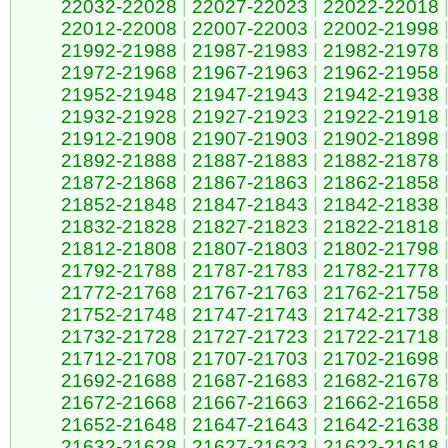
22032-22028
|
22027-22023
|
22022-22018
22012-22008
|
22007-22003
|
22002-21998
21992-21988
|
21987-21983
|
21982-21978
21972-21968
|
21967-21963
|
21962-21958
21952-21948
|
21947-21943
|
21942-21938
21932-21928
|
21927-21923
|
21922-21918
21912-21908
|
21907-21903
|
21902-21898
21892-21888
|
21887-21883
|
21882-21878
21872-21868
|
21867-21863
|
21862-21858
21852-21848
|
21847-21843
|
21842-21838
21832-21828
|
21827-21823
|
21822-21818
21812-21808
|
21807-21803
|
21802-21798
21792-21788
|
21787-21783
|
21782-21778
21772-21768
|
21767-21763
|
21762-21758
21752-21748
|
21747-21743
|
21742-21738
21732-21728
|
21727-21723
|
21722-21718
21712-21708
|
21707-21703
|
21702-21698
21692-21688
|
21687-21683
|
21682-21678
21672-21668
|
21667-21663
|
21662-21658
21652-21648
|
21647-21643
|
21642-21638
21632-21628
|
21627-21623
|
21622-21618