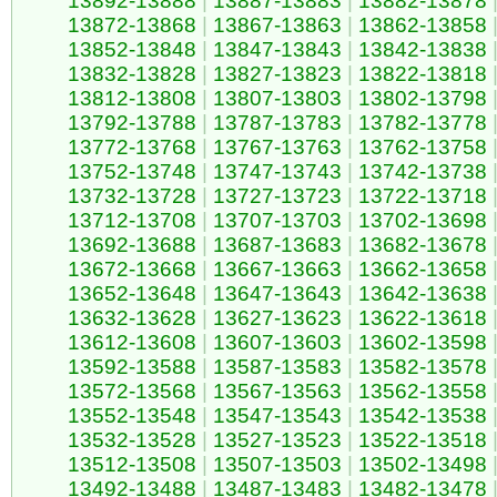
13892-13888
|
13887-13883
|
13882-13878
13872-13868
|
13867-13863
|
13862-13858
13852-13848
|
13847-13843
|
13842-13838
13832-13828
|
13827-13823
|
13822-13818
13812-13808
|
13807-13803
|
13802-13798
13792-13788
|
13787-13783
|
13782-13778
13772-13768
|
13767-13763
|
13762-13758
13752-13748
|
13747-13743
|
13742-13738
13732-13728
|
13727-13723
|
13722-13718
13712-13708
|
13707-13703
|
13702-13698
13692-13688
|
13687-13683
|
13682-13678
13672-13668
|
13667-13663
|
13662-13658
13652-13648
|
13647-13643
|
13642-13638
13632-13628
|
13627-13623
|
13622-13618
13612-13608
|
13607-13603
|
13602-13598
13592-13588
|
13587-13583
|
13582-13578
13572-13568
|
13567-13563
|
13562-13558
13552-13548
|
13547-13543
|
13542-13538
13532-13528
|
13527-13523
|
13522-13518
13512-13508
|
13507-13503
|
13502-13498
13492-13488
|
13487-13483
|
13482-13478