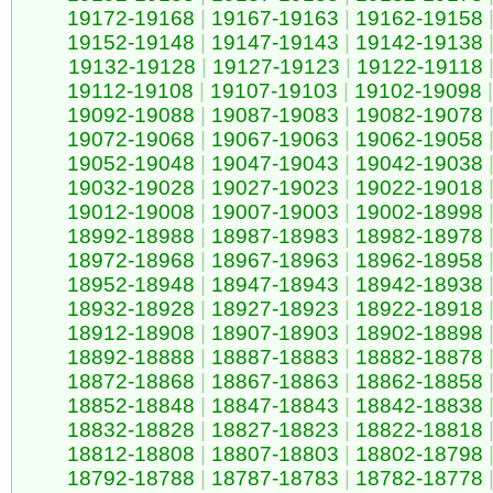
19172-19168
|
19167-19163
|
19162-19158
19152-19148
|
19147-19143
|
19142-19138
19132-19128
|
19127-19123
|
19122-19118
19112-19108
|
19107-19103
|
19102-19098
|
19092-19088
|
19087-19083
|
19082-19078
19072-19068
|
19067-19063
|
19062-19058
19052-19048
|
19047-19043
|
19042-19038
19032-19028
|
19027-19023
|
19022-19018
19012-19008
|
19007-19003
|
19002-18998
18992-18988
|
18987-18983
|
18982-18978
18972-18968
|
18967-18963
|
18962-18958
18952-18948
|
18947-18943
|
18942-18938
18932-18928
|
18927-18923
|
18922-18918
18912-18908
|
18907-18903
|
18902-18898
18892-18888
|
18887-18883
|
18882-18878
18872-18868
|
18867-18863
|
18862-18858
18852-18848
|
18847-18843
|
18842-18838
18832-18828
|
18827-18823
|
18822-18818
18812-18808
|
18807-18803
|
18802-18798
18792-18788
|
18787-18783
|
18782-18778