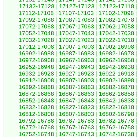
17132-17128
|
17127-17123
|
17122-17118
17112-17108
|
17107-17103
|
17102-17098
|
17092-17088
|
17087-17083
|
17082-17078
17072-17068
|
17067-17063
|
17062-17058
17052-17048
|
17047-17043
|
17042-17038
17032-17028
|
17027-17023
|
17022-17018
17012-17008
|
17007-17003
|
17002-16998
16992-16988
|
16987-16983
|
16982-16978
16972-16968
|
16967-16963
|
16962-16958
16952-16948
|
16947-16943
|
16942-16938
16932-16928
|
16927-16923
|
16922-16918
16912-16908
|
16907-16903
|
16902-16898
16892-16888
|
16887-16883
|
16882-16878
16872-16868
|
16867-16863
|
16862-16858
16852-16848
|
16847-16843
|
16842-16838
16832-16828
|
16827-16823
|
16822-16818
16812-16808
|
16807-16803
|
16802-16798
16792-16788
|
16787-16783
|
16782-16778
16772-16768
|
16767-16763
|
16762-16758
16752-16748
|
16747-16743
|
16742-16738