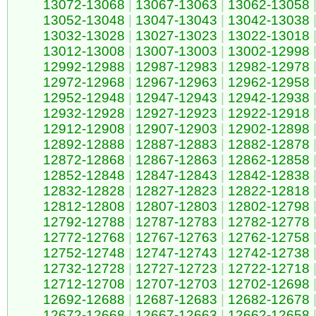
13072-13068
|
13067-13063
|
13062-13058
13052-13048
|
13047-13043
|
13042-13038
13032-13028
|
13027-13023
|
13022-13018
13012-13008
|
13007-13003
|
13002-12998
12992-12988
|
12987-12983
|
12982-12978
12972-12968
|
12967-12963
|
12962-12958
12952-12948
|
12947-12943
|
12942-12938
12932-12928
|
12927-12923
|
12922-12918
12912-12908
|
12907-12903
|
12902-12898
12892-12888
|
12887-12883
|
12882-12878
12872-12868
|
12867-12863
|
12862-12858
12852-12848
|
12847-12843
|
12842-12838
12832-12828
|
12827-12823
|
12822-12818
12812-12808
|
12807-12803
|
12802-12798
12792-12788
|
12787-12783
|
12782-12778
12772-12768
|
12767-12763
|
12762-12758
12752-12748
|
12747-12743
|
12742-12738
12732-12728
|
12727-12723
|
12722-12718
12712-12708
|
12707-12703
|
12702-12698
12692-12688
|
12687-12683
|
12682-12678
12672-12668
|
12667-12663
|
12662-12658