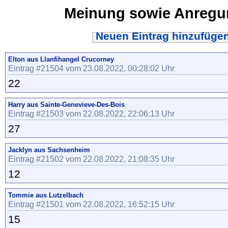
Meinung sowie Anreg
Neuen Eintrag hinzufüge
Elton aus Llanfihangel Crucorney
Eintrag #21504 vom 23.08.2022, 00:28:02 Uhr
22
Harry aus Sainte-Genevieve-Des-Bois
Eintrag #21503 vom 22.08.2022, 22:06:13 Uhr
27
Jacklyn aus Sachsenheim
Eintrag #21502 vom 22.08.2022, 21:08:35 Uhr
12
Tommie aus Lutzelbach
Eintrag #21501 vom 22.08.2022, 16:52:15 Uhr
15