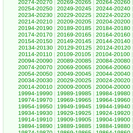
20274-20270
|
20269-20265
|
20264-20260
20254-20250
|
20249-20245
|
20244-20240
20234-20230
|
20229-20225
|
20224-20220
20214-20210
|
20209-20205
|
20204-20200
20194-20190
|
20189-20185
|
20184-20180
20174-20170
|
20169-20165
|
20164-20160
20154-20150
|
20149-20145
|
20144-20140
20134-20130
|
20129-20125
|
20124-20120
20114-20110
|
20109-20105
|
20104-20100
|
20094-20090
|
20089-20085
|
20084-20080
20074-20070
|
20069-20065
|
20064-20060
20054-20050
|
20049-20045
|
20044-20040
20034-20030
|
20029-20025
|
20024-20020
20014-20010
|
20009-20005
|
20004-20000
19994-19990
|
19989-19985
|
19984-19980
19974-19970
|
19969-19965
|
19964-19960
19954-19950
|
19949-19945
|
19944-19940
19934-19930
|
19929-19925
|
19924-19920
19914-19910
|
19909-19905
|
19904-19900
19894-19890
|
19889-19885
|
19884-19880
19874-19870
|
19869-19865
|
19864-19860