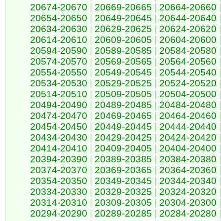
20674-20670
|
20669-20665
|
20664-20660
20654-20650
|
20649-20645
|
20644-20640
20634-20630
|
20629-20625
|
20624-20620
20614-20610
|
20609-20605
|
20604-20600
20594-20590
|
20589-20585
|
20584-20580
20574-20570
|
20569-20565
|
20564-20560
20554-20550
|
20549-20545
|
20544-20540
20534-20530
|
20529-20525
|
20524-20520
20514-20510
|
20509-20505
|
20504-20500
20494-20490
|
20489-20485
|
20484-20480
20474-20470
|
20469-20465
|
20464-20460
20454-20450
|
20449-20445
|
20444-20440
20434-20430
|
20429-20425
|
20424-20420
20414-20410
|
20409-20405
|
20404-20400
20394-20390
|
20389-20385
|
20384-20380
20374-20370
|
20369-20365
|
20364-20360
20354-20350
|
20349-20345
|
20344-20340
20334-20330
|
20329-20325
|
20324-20320
20314-20310
|
20309-20305
|
20304-20300
20294-20290
|
20289-20285
|
20284-20280