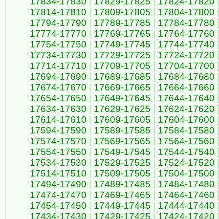
17834-17830
|
17829-17825
|
17824-17820
17814-17810
|
17809-17805
|
17804-17800
17794-17790
|
17789-17785
|
17784-17780
17774-17770
|
17769-17765
|
17764-17760
17754-17750
|
17749-17745
|
17744-17740
17734-17730
|
17729-17725
|
17724-17720
17714-17710
|
17709-17705
|
17704-17700
17694-17690
|
17689-17685
|
17684-17680
17674-17670
|
17669-17665
|
17664-17660
17654-17650
|
17649-17645
|
17644-17640
17634-17630
|
17629-17625
|
17624-17620
17614-17610
|
17609-17605
|
17604-17600
17594-17590
|
17589-17585
|
17584-17580
17574-17570
|
17569-17565
|
17564-17560
17554-17550
|
17549-17545
|
17544-17540
17534-17530
|
17529-17525
|
17524-17520
17514-17510
|
17509-17505
|
17504-17500
17494-17490
|
17489-17485
|
17484-17480
17474-17470
|
17469-17465
|
17464-17460
17454-17450
|
17449-17445
|
17444-17440
17434-17430
|
17429-17425
|
17424-17420