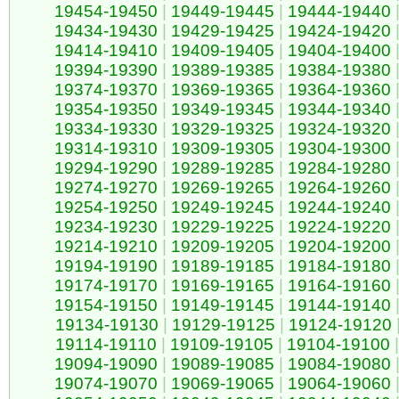
19454-19450
|
19449-19445
|
19444-19440
19434-19430
|
19429-19425
|
19424-19420
19414-19410
|
19409-19405
|
19404-19400
19394-19390
|
19389-19385
|
19384-19380
19374-19370
|
19369-19365
|
19364-19360
19354-19350
|
19349-19345
|
19344-19340
19334-19330
|
19329-19325
|
19324-19320
19314-19310
|
19309-19305
|
19304-19300
19294-19290
|
19289-19285
|
19284-19280
19274-19270
|
19269-19265
|
19264-19260
19254-19250
|
19249-19245
|
19244-19240
19234-19230
|
19229-19225
|
19224-19220
19214-19210
|
19209-19205
|
19204-19200
19194-19190
|
19189-19185
|
19184-19180
19174-19170
|
19169-19165
|
19164-19160
19154-19150
|
19149-19145
|
19144-19140
19134-19130
|
19129-19125
|
19124-19120
19114-19110
|
19109-19105
|
19104-19100
|
19094-19090
|
19089-19085
|
19084-19080
19074-19070
|
19069-19065
|
19064-19060