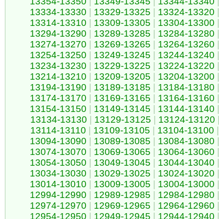
13354-13350
|
13349-13345
|
13344-13340
13334-13330
|
13329-13325
|
13324-13320
13314-13310
|
13309-13305
|
13304-13300
13294-13290
|
13289-13285
|
13284-13280
13274-13270
|
13269-13265
|
13264-13260
13254-13250
|
13249-13245
|
13244-13240
13234-13230
|
13229-13225
|
13224-13220
13214-13210
|
13209-13205
|
13204-13200
13194-13190
|
13189-13185
|
13184-13180
13174-13170
|
13169-13165
|
13164-13160
13154-13150
|
13149-13145
|
13144-13140
13134-13130
|
13129-13125
|
13124-13120
13114-13110
|
13109-13105
|
13104-13100
|
13094-13090
|
13089-13085
|
13084-13080
13074-13070
|
13069-13065
|
13064-13060
13054-13050
|
13049-13045
|
13044-13040
13034-13030
|
13029-13025
|
13024-13020
13014-13010
|
13009-13005
|
13004-13000
12994-12990
|
12989-12985
|
12984-12980
12974-12970
|
12969-12965
|
12964-12960
12954-12950
|
12949-12945
|
12944-12940