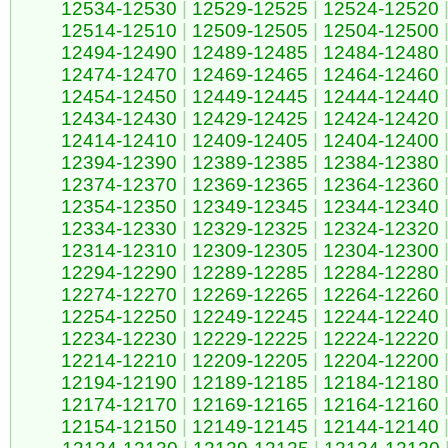
12534-12530
|
12529-12525
|
12524-12520
12514-12510
|
12509-12505
|
12504-12500
12494-12490
|
12489-12485
|
12484-12480
12474-12470
|
12469-12465
|
12464-12460
12454-12450
|
12449-12445
|
12444-12440
12434-12430
|
12429-12425
|
12424-12420
12414-12410
|
12409-12405
|
12404-12400
12394-12390
|
12389-12385
|
12384-12380
12374-12370
|
12369-12365
|
12364-12360
12354-12350
|
12349-12345
|
12344-12340
12334-12330
|
12329-12325
|
12324-12320
12314-12310
|
12309-12305
|
12304-12300
12294-12290
|
12289-12285
|
12284-12280
12274-12270
|
12269-12265
|
12264-12260
12254-12250
|
12249-12245
|
12244-12240
12234-12230
|
12229-12225
|
12224-12220
12214-12210
|
12209-12205
|
12204-12200
12194-12190
|
12189-12185
|
12184-12180
12174-12170
|
12169-12165
|
12164-12160
12154-12150
|
12149-12145
|
12144-12140