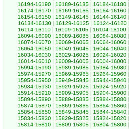
16194-16190
|
16189-16185
|
16184-16180
16174-16170
|
16169-16165
|
16164-16160
16154-16150
|
16149-16145
|
16144-16140
16134-16130
|
16129-16125
|
16124-16120
16114-16110
|
16109-16105
|
16104-16100
|
16094-16090
|
16089-16085
|
16084-16080
16074-16070
|
16069-16065
|
16064-16060
16054-16050
|
16049-16045
|
16044-16040
16034-16030
|
16029-16025
|
16024-16020
16014-16010
|
16009-16005
|
16004-16000
15994-15990
|
15989-15985
|
15984-15980
15974-15970
|
15969-15965
|
15964-15960
15954-15950
|
15949-15945
|
15944-15940
15934-15930
|
15929-15925
|
15924-15920
15914-15910
|
15909-15905
|
15904-15900
15894-15890
|
15889-15885
|
15884-15880
15874-15870
|
15869-15865
|
15864-15860
15854-15850
|
15849-15845
|
15844-15840
15834-15830
|
15829-15825
|
15824-15820
15814-15810
|
15809-15805
|
15804-15800