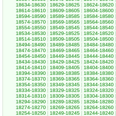
18634-18630
|
18629-18625
|
18624-18620
18614-18610
|
18609-18605
|
18604-18600
18594-18590
|
18589-18585
|
18584-18580
18574-18570
|
18569-18565
|
18564-18560
18554-18550
|
18549-18545
|
18544-18540
18534-18530
|
18529-18525
|
18524-18520
18514-18510
|
18509-18505
|
18504-18500
18494-18490
|
18489-18485
|
18484-18480
18474-18470
|
18469-18465
|
18464-18460
18454-18450
|
18449-18445
|
18444-18440
18434-18430
|
18429-18425
|
18424-18420
18414-18410
|
18409-18405
|
18404-18400
18394-18390
|
18389-18385
|
18384-18380
18374-18370
|
18369-18365
|
18364-18360
18354-18350
|
18349-18345
|
18344-18340
18334-18330
|
18329-18325
|
18324-18320
18314-18310
|
18309-18305
|
18304-18300
18294-18290
|
18289-18285
|
18284-18280
18274-18270
|
18269-18265
|
18264-18260
18254-18250
|
18249-18245
|
18244-18240