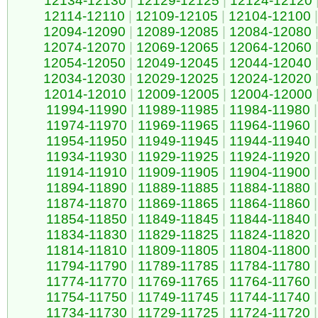
12134-12130
|
12129-12125
|
12124-12120
12114-12110
|
12109-12105
|
12104-12100
|
12094-12090
|
12089-12085
|
12084-12080
12074-12070
|
12069-12065
|
12064-12060
12054-12050
|
12049-12045
|
12044-12040
12034-12030
|
12029-12025
|
12024-12020
12014-12010
|
12009-12005
|
12004-12000
11994-11990
|
11989-11985
|
11984-11980
|
11974-11970
|
11969-11965
|
11964-11960
|
11954-11950
|
11949-11945
|
11944-11940
|
11934-11930
|
11929-11925
|
11924-11920
|
11914-11910
|
11909-11905
|
11904-11900
|
11894-11890
|
11889-11885
|
11884-11880
|
11874-11870
|
11869-11865
|
11864-11860
|
11854-11850
|
11849-11845
|
11844-11840
|
11834-11830
|
11829-11825
|
11824-11820
|
11814-11810
|
11809-11805
|
11804-11800
|
11794-11790
|
11789-11785
|
11784-11780
|
11774-11770
|
11769-11765
|
11764-11760
|
11754-11750
|
11749-11745
|
11744-11740
|
11734-11730
|
11729-11725
|
11724-11720
|