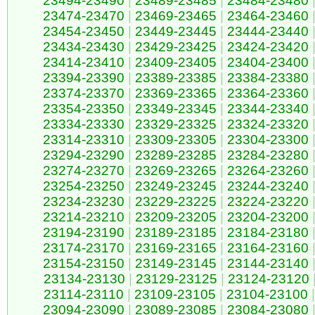
23494-23490
|
23489-23485
|
23484-23480
23474-23470
|
23469-23465
|
23464-23460
23454-23450
|
23449-23445
|
23444-23440
23434-23430
|
23429-23425
|
23424-23420
23414-23410
|
23409-23405
|
23404-23400
23394-23390
|
23389-23385
|
23384-23380
23374-23370
|
23369-23365
|
23364-23360
23354-23350
|
23349-23345
|
23344-23340
23334-23330
|
23329-23325
|
23324-23320
23314-23310
|
23309-23305
|
23304-23300
23294-23290
|
23289-23285
|
23284-23280
23274-23270
|
23269-23265
|
23264-23260
23254-23250
|
23249-23245
|
23244-23240
23234-23230
|
23229-23225
|
23224-23220
23214-23210
|
23209-23205
|
23204-23200
23194-23190
|
23189-23185
|
23184-23180
23174-23170
|
23169-23165
|
23164-23160
23154-23150
|
23149-23145
|
23144-23140
23134-23130
|
23129-23125
|
23124-23120
23114-23110
|
23109-23105
|
23104-23100
|
23094-23090
|
23089-23085
|
23084-23080