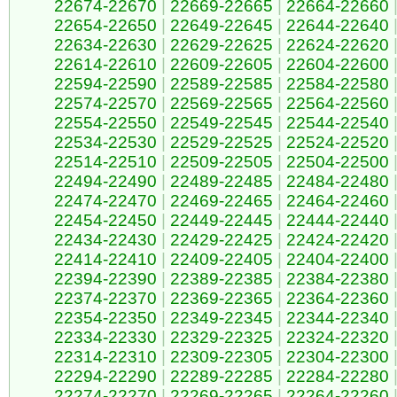
22674-22670
|
22669-22665
|
22664-22660
22654-22650
|
22649-22645
|
22644-22640
22634-22630
|
22629-22625
|
22624-22620
22614-22610
|
22609-22605
|
22604-22600
22594-22590
|
22589-22585
|
22584-22580
22574-22570
|
22569-22565
|
22564-22560
22554-22550
|
22549-22545
|
22544-22540
22534-22530
|
22529-22525
|
22524-22520
22514-22510
|
22509-22505
|
22504-22500
22494-22490
|
22489-22485
|
22484-22480
22474-22470
|
22469-22465
|
22464-22460
22454-22450
|
22449-22445
|
22444-22440
22434-22430
|
22429-22425
|
22424-22420
22414-22410
|
22409-22405
|
22404-22400
22394-22390
|
22389-22385
|
22384-22380
22374-22370
|
22369-22365
|
22364-22360
22354-22350
|
22349-22345
|
22344-22340
22334-22330
|
22329-22325
|
22324-22320
22314-22310
|
22309-22305
|
22304-22300
22294-22290
|
22289-22285
|
22284-22280
22274-22270
|
22269-22265
|
22264-22260