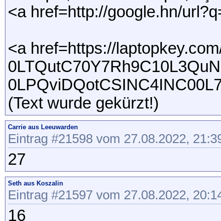
<a href=http://google.hn/url?q
<a href=https://laptopkey.c
0LTQutC70Y7Rh9C10L3QuN
0LPQviDQotCSINC4INC00L
(Text wurde gekürzt!)
Carrie aus Leeuwarden
Eintrag #21598 vom 27.08.2022, 21:3
27
Seth aus Koszalin
Eintrag #21597 vom 27.08.2022, 20:1
16