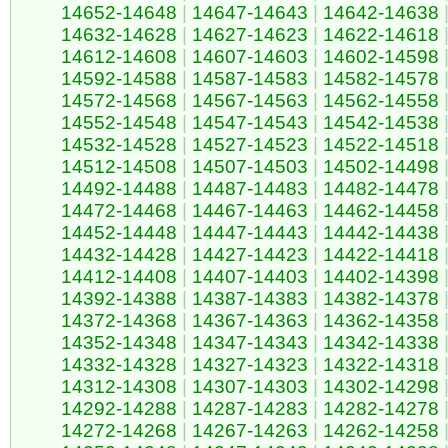
14652-14648
|
14647-14643
|
14642-14638
14632-14628
|
14627-14623
|
14622-14618
14612-14608
|
14607-14603
|
14602-14598
14592-14588
|
14587-14583
|
14582-14578
14572-14568
|
14567-14563
|
14562-14558
14552-14548
|
14547-14543
|
14542-14538
14532-14528
|
14527-14523
|
14522-14518
14512-14508
|
14507-14503
|
14502-14498
14492-14488
|
14487-14483
|
14482-14478
14472-14468
|
14467-14463
|
14462-14458
14452-14448
|
14447-14443
|
14442-14438
14432-14428
|
14427-14423
|
14422-14418
14412-14408
|
14407-14403
|
14402-14398
14392-14388
|
14387-14383
|
14382-14378
14372-14368
|
14367-14363
|
14362-14358
14352-14348
|
14347-14343
|
14342-14338
14332-14328
|
14327-14323
|
14322-14318
14312-14308
|
14307-14303
|
14302-14298
14292-14288
|
14287-14283
|
14282-14278
14272-14268
|
14267-14263
|
14262-14258