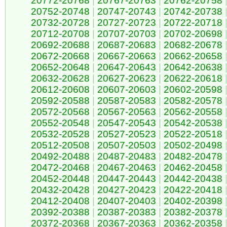
20772-20768
|
20767-20763
|
20762-20758
20752-20748
|
20747-20743
|
20742-20738
20732-20728
|
20727-20723
|
20722-20718
20712-20708
|
20707-20703
|
20702-20698
20692-20688
|
20687-20683
|
20682-20678
20672-20668
|
20667-20663
|
20662-20658
20652-20648
|
20647-20643
|
20642-20638
20632-20628
|
20627-20623
|
20622-20618
20612-20608
|
20607-20603
|
20602-20598
20592-20588
|
20587-20583
|
20582-20578
20572-20568
|
20567-20563
|
20562-20558
20552-20548
|
20547-20543
|
20542-20538
20532-20528
|
20527-20523
|
20522-20518
20512-20508
|
20507-20503
|
20502-20498
20492-20488
|
20487-20483
|
20482-20478
20472-20468
|
20467-20463
|
20462-20458
20452-20448
|
20447-20443
|
20442-20438
20432-20428
|
20427-20423
|
20422-20418
20412-20408
|
20407-20403
|
20402-20398
20392-20388
|
20387-20383
|
20382-20378
20372-20368
|
20367-20363
|
20362-20358