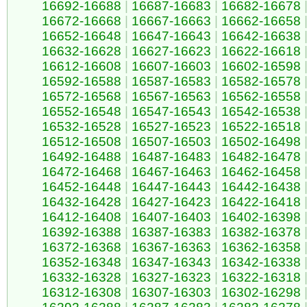
16692-16688
|
16687-16683
|
16682-16678
16672-16668
|
16667-16663
|
16662-16658
16652-16648
|
16647-16643
|
16642-16638
16632-16628
|
16627-16623
|
16622-16618
16612-16608
|
16607-16603
|
16602-16598
16592-16588
|
16587-16583
|
16582-16578
16572-16568
|
16567-16563
|
16562-16558
16552-16548
|
16547-16543
|
16542-16538
16532-16528
|
16527-16523
|
16522-16518
16512-16508
|
16507-16503
|
16502-16498
16492-16488
|
16487-16483
|
16482-16478
16472-16468
|
16467-16463
|
16462-16458
16452-16448
|
16447-16443
|
16442-16438
16432-16428
|
16427-16423
|
16422-16418
16412-16408
|
16407-16403
|
16402-16398
16392-16388
|
16387-16383
|
16382-16378
16372-16368
|
16367-16363
|
16362-16358
16352-16348
|
16347-16343
|
16342-16338
16332-16328
|
16327-16323
|
16322-16318
16312-16308
|
16307-16303
|
16302-16298