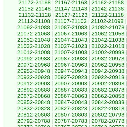
21172-21168
|
21167-21163
|
21162-21158
|
21152-21148
|
21147-21143
|
21142-21138
|
21132-21128
|
21127-21123
|
21122-21118
|
21112-21108
|
21107-21103
|
21102-21098
|
21092-21088
|
21087-21083
|
21082-21078
21072-21068
|
21067-21063
|
21062-21058
21052-21048
|
21047-21043
|
21042-21038
21032-21028
|
21027-21023
|
21022-21018
21012-21008
|
21007-21003
|
21002-20998
20992-20988
|
20987-20983
|
20982-20978
20972-20968
|
20967-20963
|
20962-20958
20952-20948
|
20947-20943
|
20942-20938
20932-20928
|
20927-20923
|
20922-20918
20912-20908
|
20907-20903
|
20902-20898
20892-20888
|
20887-20883
|
20882-20878
20872-20868
|
20867-20863
|
20862-20858
20852-20848
|
20847-20843
|
20842-20838
20832-20828
|
20827-20823
|
20822-20818
20812-20808
|
20807-20803
|
20802-20798
20792-20788
|
20787-20783
|
20782-20778