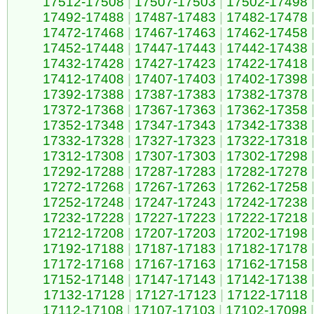
17512-17508
|
17507-17503
|
17502-17498
17492-17488
|
17487-17483
|
17482-17478
17472-17468
|
17467-17463
|
17462-17458
17452-17448
|
17447-17443
|
17442-17438
17432-17428
|
17427-17423
|
17422-17418
17412-17408
|
17407-17403
|
17402-17398
17392-17388
|
17387-17383
|
17382-17378
17372-17368
|
17367-17363
|
17362-17358
17352-17348
|
17347-17343
|
17342-17338
17332-17328
|
17327-17323
|
17322-17318
17312-17308
|
17307-17303
|
17302-17298
17292-17288
|
17287-17283
|
17282-17278
17272-17268
|
17267-17263
|
17262-17258
17252-17248
|
17247-17243
|
17242-17238
17232-17228
|
17227-17223
|
17222-17218
17212-17208
|
17207-17203
|
17202-17198
17192-17188
|
17187-17183
|
17182-17178
17172-17168
|
17167-17163
|
17162-17158
17152-17148
|
17147-17143
|
17142-17138
17132-17128
|
17127-17123
|
17122-17118
17112-17108
|
17107-17103
|
17102-17098
|