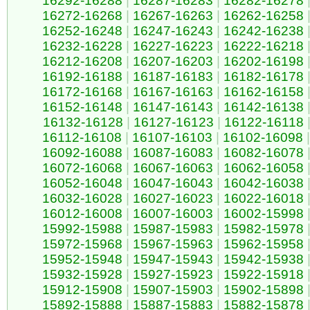
16292-16288
|
16287-16283
|
16282-16278
16272-16268
|
16267-16263
|
16262-16258
16252-16248
|
16247-16243
|
16242-16238
16232-16228
|
16227-16223
|
16222-16218
16212-16208
|
16207-16203
|
16202-16198
16192-16188
|
16187-16183
|
16182-16178
16172-16168
|
16167-16163
|
16162-16158
16152-16148
|
16147-16143
|
16142-16138
16132-16128
|
16127-16123
|
16122-16118
16112-16108
|
16107-16103
|
16102-16098
|
16092-16088
|
16087-16083
|
16082-16078
16072-16068
|
16067-16063
|
16062-16058
16052-16048
|
16047-16043
|
16042-16038
16032-16028
|
16027-16023
|
16022-16018
16012-16008
|
16007-16003
|
16002-15998
15992-15988
|
15987-15983
|
15982-15978
15972-15968
|
15967-15963
|
15962-15958
15952-15948
|
15947-15943
|
15942-15938
15932-15928
|
15927-15923
|
15922-15918
15912-15908
|
15907-15903
|
15902-15898
15892-15888
|
15887-15883
|
15882-15878