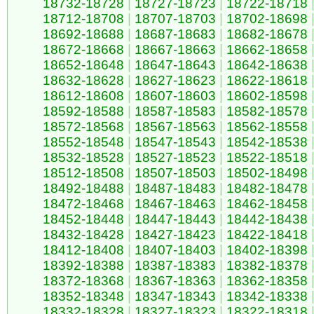
18732-18728
|
18727-18723
|
18722-18718
18712-18708
|
18707-18703
|
18702-18698
18692-18688
|
18687-18683
|
18682-18678
18672-18668
|
18667-18663
|
18662-18658
18652-18648
|
18647-18643
|
18642-18638
18632-18628
|
18627-18623
|
18622-18618
18612-18608
|
18607-18603
|
18602-18598
18592-18588
|
18587-18583
|
18582-18578
18572-18568
|
18567-18563
|
18562-18558
18552-18548
|
18547-18543
|
18542-18538
18532-18528
|
18527-18523
|
18522-18518
18512-18508
|
18507-18503
|
18502-18498
18492-18488
|
18487-18483
|
18482-18478
18472-18468
|
18467-18463
|
18462-18458
18452-18448
|
18447-18443
|
18442-18438
18432-18428
|
18427-18423
|
18422-18418
18412-18408
|
18407-18403
|
18402-18398
18392-18388
|
18387-18383
|
18382-18378
18372-18368
|
18367-18363
|
18362-18358
18352-18348
|
18347-18343
|
18342-18338
18332-18328
|
18327-18323
|
18322-18318