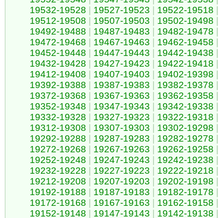
19532-19528
|
19527-19523
|
19522-19518
19512-19508
|
19507-19503
|
19502-19498
19492-19488
|
19487-19483
|
19482-19478
19472-19468
|
19467-19463
|
19462-19458
19452-19448
|
19447-19443
|
19442-19438
19432-19428
|
19427-19423
|
19422-19418
19412-19408
|
19407-19403
|
19402-19398
19392-19388
|
19387-19383
|
19382-19378
19372-19368
|
19367-19363
|
19362-19358
19352-19348
|
19347-19343
|
19342-19338
19332-19328
|
19327-19323
|
19322-19318
19312-19308
|
19307-19303
|
19302-19298
19292-19288
|
19287-19283
|
19282-19278
19272-19268
|
19267-19263
|
19262-19258
19252-19248
|
19247-19243
|
19242-19238
19232-19228
|
19227-19223
|
19222-19218
19212-19208
|
19207-19203
|
19202-19198
19192-19188
|
19187-19183
|
19182-19178
19172-19168
|
19167-19163
|
19162-19158
19152-19148
|
19147-19143
|
19142-19138