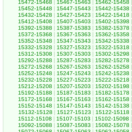
15472-15468
|
15467-15463
|
15462-15458
15452-15448
|
15447-15443
|
15442-15438
15432-15428
|
15427-15423
|
15422-15418
15412-15408
|
15407-15403
|
15402-15398
15392-15388
|
15387-15383
|
15382-15378
15372-15368
|
15367-15363
|
15362-15358
15352-15348
|
15347-15343
|
15342-15338
15332-15328
|
15327-15323
|
15322-15318
15312-15308
|
15307-15303
|
15302-15298
15292-15288
|
15287-15283
|
15282-15278
15272-15268
|
15267-15263
|
15262-15258
15252-15248
|
15247-15243
|
15242-15238
15232-15228
|
15227-15223
|
15222-15218
15212-15208
|
15207-15203
|
15202-15198
15192-15188
|
15187-15183
|
15182-15178
15172-15168
|
15167-15163
|
15162-15158
15152-15148
|
15147-15143
|
15142-15138
15132-15128
|
15127-15123
|
15122-15118
15112-15108
|
15107-15103
|
15102-15098
|
15092-15088
|
15087-15083
|
15082-15078
15072-15068
|
15067-15063
|
15062-15058