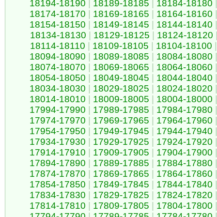
18194-18190
|
18189-18185
|
18184-18180
18174-18170
|
18169-18165
|
18164-18160
18154-18150
|
18149-18145
|
18144-18140
18134-18130
|
18129-18125
|
18124-18120
18114-18110
|
18109-18105
|
18104-18100
|
18094-18090
|
18089-18085
|
18084-18080
18074-18070
|
18069-18065
|
18064-18060
18054-18050
|
18049-18045
|
18044-18040
18034-18030
|
18029-18025
|
18024-18020
18014-18010
|
18009-18005
|
18004-18000
17994-17990
|
17989-17985
|
17984-17980
17974-17970
|
17969-17965
|
17964-17960
17954-17950
|
17949-17945
|
17944-17940
17934-17930
|
17929-17925
|
17924-17920
17914-17910
|
17909-17905
|
17904-17900
17894-17890
|
17889-17885
|
17884-17880
17874-17870
|
17869-17865
|
17864-17860
17854-17850
|
17849-17845
|
17844-17840
17834-17830
|
17829-17825
|
17824-17820
17814-17810
|
17809-17805
|
17804-17800
17794-17790
|
17789-17785
|
17784-17780