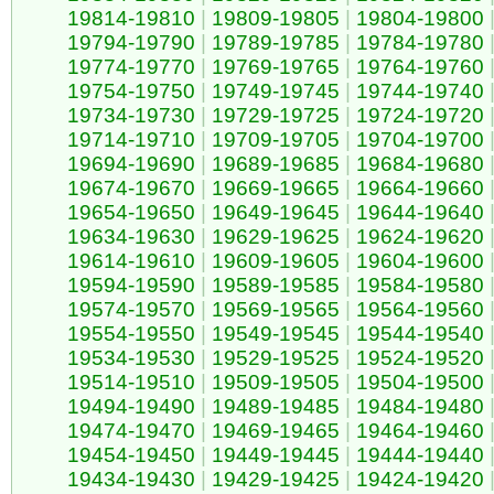
19814-19810
|
19809-19805
|
19804-19800
19794-19790
|
19789-19785
|
19784-19780
19774-19770
|
19769-19765
|
19764-19760
19754-19750
|
19749-19745
|
19744-19740
19734-19730
|
19729-19725
|
19724-19720
19714-19710
|
19709-19705
|
19704-19700
19694-19690
|
19689-19685
|
19684-19680
19674-19670
|
19669-19665
|
19664-19660
19654-19650
|
19649-19645
|
19644-19640
19634-19630
|
19629-19625
|
19624-19620
19614-19610
|
19609-19605
|
19604-19600
19594-19590
|
19589-19585
|
19584-19580
19574-19570
|
19569-19565
|
19564-19560
19554-19550
|
19549-19545
|
19544-19540
19534-19530
|
19529-19525
|
19524-19520
19514-19510
|
19509-19505
|
19504-19500
19494-19490
|
19489-19485
|
19484-19480
19474-19470
|
19469-19465
|
19464-19460
19454-19450
|
19449-19445
|
19444-19440
19434-19430
|
19429-19425
|
19424-19420