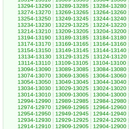
13294-13290
|
13289-13285
|
13284-13280
13274-13270
|
13269-13265
|
13264-13260
13254-13250
|
13249-13245
|
13244-13240
13234-13230
|
13229-13225
|
13224-13220
13214-13210
|
13209-13205
|
13204-13200
13194-13190
|
13189-13185
|
13184-13180
13174-13170
|
13169-13165
|
13164-13160
13154-13150
|
13149-13145
|
13144-13140
13134-13130
|
13129-13125
|
13124-13120
13114-13110
|
13109-13105
|
13104-13100
|
13094-13090
|
13089-13085
|
13084-13080
13074-13070
|
13069-13065
|
13064-13060
13054-13050
|
13049-13045
|
13044-13040
13034-13030
|
13029-13025
|
13024-13020
13014-13010
|
13009-13005
|
13004-13000
12994-12990
|
12989-12985
|
12984-12980
12974-12970
|
12969-12965
|
12964-12960
12954-12950
|
12949-12945
|
12944-12940
12934-12930
|
12929-12925
|
12924-12920
12914-12910
|
12909-12905
|
12904-12900