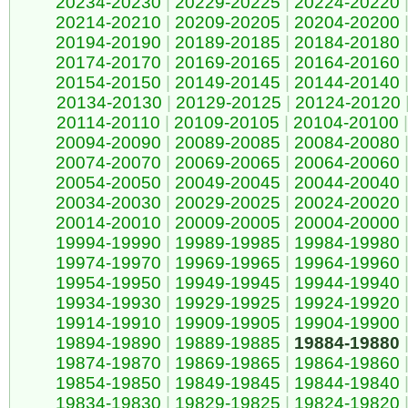
20234-20230
|
20229-20225
|
20224-20220
20214-20210
|
20209-20205
|
20204-20200
20194-20190
|
20189-20185
|
20184-20180
20174-20170
|
20169-20165
|
20164-20160
20154-20150
|
20149-20145
|
20144-20140
20134-20130
|
20129-20125
|
20124-20120
20114-20110
|
20109-20105
|
20104-20100
|
20094-20090
|
20089-20085
|
20084-20080
20074-20070
|
20069-20065
|
20064-20060
20054-20050
|
20049-20045
|
20044-20040
20034-20030
|
20029-20025
|
20024-20020
20014-20010
|
20009-20005
|
20004-20000
19994-19990
|
19989-19985
|
19984-19980
19974-19970
|
19969-19965
|
19964-19960
19954-19950
|
19949-19945
|
19944-19940
19934-19930
|
19929-19925
|
19924-19920
19914-19910
|
19909-19905
|
19904-19900
19894-19890
|
19889-19885
|
19884-19880
19874-19870
|
19869-19865
|
19864-19860
19854-19850
|
19849-19845
|
19844-19840
19834-19830
|
19829-19825
|
19824-19820