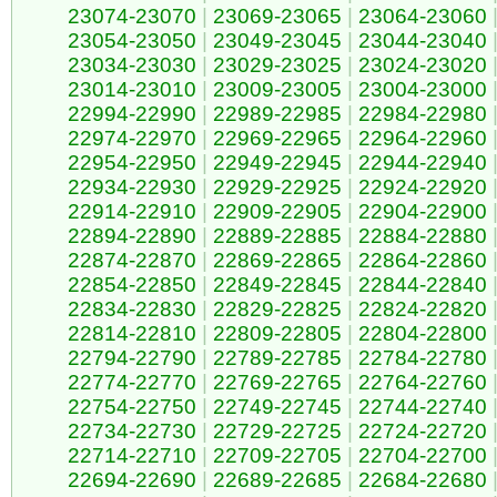
23074-23070
|
23069-23065
|
23064-23060
23054-23050
|
23049-23045
|
23044-23040
23034-23030
|
23029-23025
|
23024-23020
23014-23010
|
23009-23005
|
23004-23000
22994-22990
|
22989-22985
|
22984-22980
22974-22970
|
22969-22965
|
22964-22960
22954-22950
|
22949-22945
|
22944-22940
22934-22930
|
22929-22925
|
22924-22920
22914-22910
|
22909-22905
|
22904-22900
22894-22890
|
22889-22885
|
22884-22880
22874-22870
|
22869-22865
|
22864-22860
22854-22850
|
22849-22845
|
22844-22840
22834-22830
|
22829-22825
|
22824-22820
22814-22810
|
22809-22805
|
22804-22800
22794-22790
|
22789-22785
|
22784-22780
22774-22770
|
22769-22765
|
22764-22760
22754-22750
|
22749-22745
|
22744-22740
22734-22730
|
22729-22725
|
22724-22720
22714-22710
|
22709-22705
|
22704-22700
22694-22690
|
22689-22685
|
22684-22680