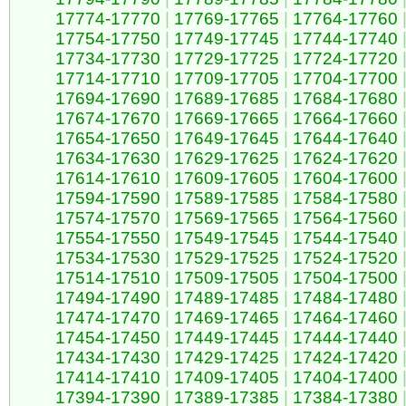
17774-17770
|
17769-17765
|
17764-17760
17754-17750
|
17749-17745
|
17744-17740
17734-17730
|
17729-17725
|
17724-17720
17714-17710
|
17709-17705
|
17704-17700
17694-17690
|
17689-17685
|
17684-17680
17674-17670
|
17669-17665
|
17664-17660
17654-17650
|
17649-17645
|
17644-17640
17634-17630
|
17629-17625
|
17624-17620
17614-17610
|
17609-17605
|
17604-17600
17594-17590
|
17589-17585
|
17584-17580
17574-17570
|
17569-17565
|
17564-17560
17554-17550
|
17549-17545
|
17544-17540
17534-17530
|
17529-17525
|
17524-17520
17514-17510
|
17509-17505
|
17504-17500
17494-17490
|
17489-17485
|
17484-17480
17474-17470
|
17469-17465
|
17464-17460
17454-17450
|
17449-17445
|
17444-17440
17434-17430
|
17429-17425
|
17424-17420
17414-17410
|
17409-17405
|
17404-17400
17394-17390
|
17389-17385
|
17384-17380