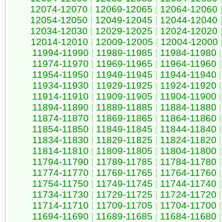
12074-12070
|
12069-12065
|
12064-12060
12054-12050
|
12049-12045
|
12044-12040
12034-12030
|
12029-12025
|
12024-12020
12014-12010
|
12009-12005
|
12004-12000
11994-11990
|
11989-11985
|
11984-11980
|
11974-11970
|
11969-11965
|
11964-11960
|
11954-11950
|
11949-11945
|
11944-11940
|
11934-11930
|
11929-11925
|
11924-11920
|
11914-11910
|
11909-11905
|
11904-11900
|
11894-11890
|
11889-11885
|
11884-11880
|
11874-11870
|
11869-11865
|
11864-11860
|
11854-11850
|
11849-11845
|
11844-11840
|
11834-11830
|
11829-11825
|
11824-11820
|
11814-11810
|
11809-11805
|
11804-11800
|
11794-11790
|
11789-11785
|
11784-11780
|
11774-11770
|
11769-11765
|
11764-11760
|
11754-11750
|
11749-11745
|
11744-11740
|
11734-11730
|
11729-11725
|
11724-11720
|
11714-11710
|
11709-11705
|
11704-11700
|
11694-11690
|
11689-11685
|
11684-11680
|