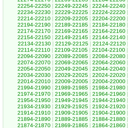
22254-22250
|
22249-22245
|
22244-22240
22234-22230
|
22229-22225
|
22224-22220
22214-22210
|
22209-22205
|
22204-22200
22194-22190
|
22189-22185
|
22184-22180
22174-22170
|
22169-22165
|
22164-22160
22154-22150
|
22149-22145
|
22144-22140
22134-22130
|
22129-22125
|
22124-22120
22114-22110
|
22109-22105
|
22104-22100
|
22094-22090
|
22089-22085
|
22084-22080
22074-22070
|
22069-22065
|
22064-22060
22054-22050
|
22049-22045
|
22044-22040
22034-22030
|
22029-22025
|
22024-22020
22014-22010
|
22009-22005
|
22004-22000
21994-21990
|
21989-21985
|
21984-21980
21974-21970
|
21969-21965
|
21964-21960
21954-21950
|
21949-21945
|
21944-21940
21934-21930
|
21929-21925
|
21924-21920
21914-21910
|
21909-21905
|
21904-21900
21894-21890
|
21889-21885
|
21884-21880
21874-21870
|
21869-21865
|
21864-21860