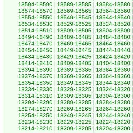
18594-18590
|
18589-18585
|
18584-18580
18574-18570
|
18569-18565
|
18564-18560
18554-18550
|
18549-18545
|
18544-18540
18534-18530
|
18529-18525
|
18524-18520
18514-18510
|
18509-18505
|
18504-18500
18494-18490
|
18489-18485
|
18484-18480
18474-18470
|
18469-18465
|
18464-18460
18454-18450
|
18449-18445
|
18444-18440
18434-18430
|
18429-18425
|
18424-18420
18414-18410
|
18409-18405
|
18404-18400
18394-18390
|
18389-18385
|
18384-18380
18374-18370
|
18369-18365
|
18364-18360
18354-18350
|
18349-18345
|
18344-18340
18334-18330
|
18329-18325
|
18324-18320
18314-18310
|
18309-18305
|
18304-18300
18294-18290
|
18289-18285
|
18284-18280
18274-18270
|
18269-18265
|
18264-18260
18254-18250
|
18249-18245
|
18244-18240
18234-18230
|
18229-18225
|
18224-18220
18214-18210
|
18209-18205
|
18204-18200