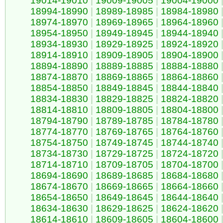
19014-19010
|
19009-19005
|
19004-19000
18994-18990
|
18989-18985
|
18984-18980
18974-18970
|
18969-18965
|
18964-18960
18954-18950
|
18949-18945
|
18944-18940
18934-18930
|
18929-18925
|
18924-18920
18914-18910
|
18909-18905
|
18904-18900
18894-18890
|
18889-18885
|
18884-18880
18874-18870
|
18869-18865
|
18864-18860
18854-18850
|
18849-18845
|
18844-18840
18834-18830
|
18829-18825
|
18824-18820
18814-18810
|
18809-18805
|
18804-18800
18794-18790
|
18789-18785
|
18784-18780
18774-18770
|
18769-18765
|
18764-18760
18754-18750
|
18749-18745
|
18744-18740
18734-18730
|
18729-18725
|
18724-18720
18714-18710
|
18709-18705
|
18704-18700
18694-18690
|
18689-18685
|
18684-18680
18674-18670
|
18669-18665
|
18664-18660
18654-18650
|
18649-18645
|
18644-18640
18634-18630
|
18629-18625
|
18624-18620
18614-18610
|
18609-18605
|
18604-18600