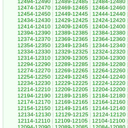
12494-12490
|
12489-12485
|
12484-12480
12474-12470
|
12469-12465
|
12464-12460
12454-12450
|
12449-12445
|
12444-12440
12434-12430
|
12429-12425
|
12424-12420
12414-12410
|
12409-12405
|
12404-12400
12394-12390
|
12389-12385
|
12384-12380
12374-12370
|
12369-12365
|
12364-12360
12354-12350
|
12349-12345
|
12344-12340
12334-12330
|
12329-12325
|
12324-12320
12314-12310
|
12309-12305
|
12304-12300
12294-12290
|
12289-12285
|
12284-12280
12274-12270
|
12269-12265
|
12264-12260
12254-12250
|
12249-12245
|
12244-12240
12234-12230
|
12229-12225
|
12224-12220
12214-12210
|
12209-12205
|
12204-12200
12194-12190
|
12189-12185
|
12184-12180
12174-12170
|
12169-12165
|
12164-12160
12154-12150
|
12149-12145
|
12144-12140
12134-12130
|
12129-12125
|
12124-12120
12114-12110
|
12109-12105
|
12104-12100
|
12094-12090
|
12089-12085
|
12084-12080