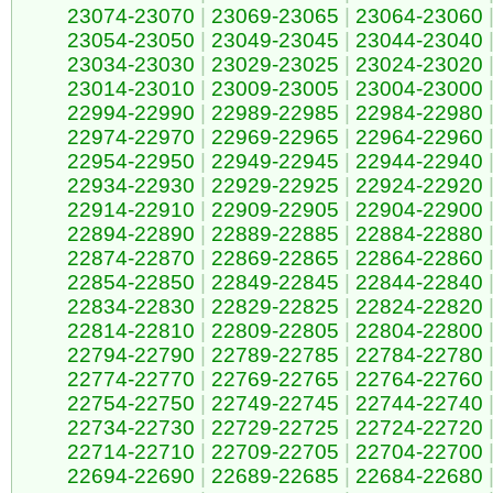
23074-23070
|
23069-23065
|
23064-23060
23054-23050
|
23049-23045
|
23044-23040
23034-23030
|
23029-23025
|
23024-23020
23014-23010
|
23009-23005
|
23004-23000
22994-22990
|
22989-22985
|
22984-22980
22974-22970
|
22969-22965
|
22964-22960
22954-22950
|
22949-22945
|
22944-22940
22934-22930
|
22929-22925
|
22924-22920
22914-22910
|
22909-22905
|
22904-22900
22894-22890
|
22889-22885
|
22884-22880
22874-22870
|
22869-22865
|
22864-22860
22854-22850
|
22849-22845
|
22844-22840
22834-22830
|
22829-22825
|
22824-22820
22814-22810
|
22809-22805
|
22804-22800
22794-22790
|
22789-22785
|
22784-22780
22774-22770
|
22769-22765
|
22764-22760
22754-22750
|
22749-22745
|
22744-22740
22734-22730
|
22729-22725
|
22724-22720
22714-22710
|
22709-22705
|
22704-22700
22694-22690
|
22689-22685
|
22684-22680