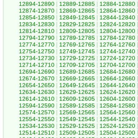
12894-12890
|
12889-12885
|
12884-12880
12874-12870
|
12869-12865
|
12864-12860
12854-12850
|
12849-12845
|
12844-12840
12834-12830
|
12829-12825
|
12824-12820
12814-12810
|
12809-12805
|
12804-12800
12794-12790
|
12789-12785
|
12784-12780
12774-12770
|
12769-12765
|
12764-12760
12754-12750
|
12749-12745
|
12744-12740
12734-12730
|
12729-12725
|
12724-12720
12714-12710
|
12709-12705
|
12704-12700
12694-12690
|
12689-12685
|
12684-12680
12674-12670
|
12669-12665
|
12664-12660
12654-12650
|
12649-12645
|
12644-12640
12634-12630
|
12629-12625
|
12624-12620
12614-12610
|
12609-12605
|
12604-12600
12594-12590
|
12589-12585
|
12584-12580
12574-12570
|
12569-12565
|
12564-12560
12554-12550
|
12549-12545
|
12544-12540
12534-12530
|
12529-12525
|
12524-12520
12514-12510
|
12509-12505
|
12504-12500