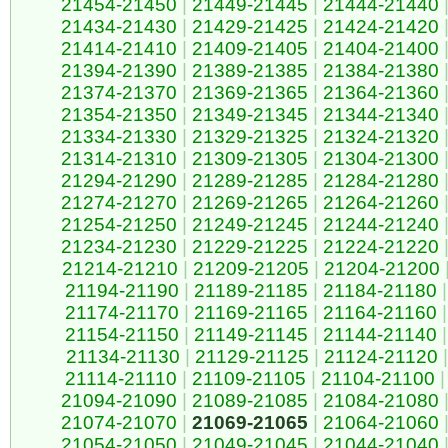
21454-21450
|
21449-21445
|
21444-21440
21434-21430
|
21429-21425
|
21424-21420
21414-21410
|
21409-21405
|
21404-21400
21394-21390
|
21389-21385
|
21384-21380
21374-21370
|
21369-21365
|
21364-21360
21354-21350
|
21349-21345
|
21344-21340
21334-21330
|
21329-21325
|
21324-21320
21314-21310
|
21309-21305
|
21304-21300
21294-21290
|
21289-21285
|
21284-21280
21274-21270
|
21269-21265
|
21264-21260
21254-21250
|
21249-21245
|
21244-21240
21234-21230
|
21229-21225
|
21224-21220
21214-21210
|
21209-21205
|
21204-21200
21194-21190
|
21189-21185
|
21184-21180
|
21174-21170
|
21169-21165
|
21164-21160
|
21154-21150
|
21149-21145
|
21144-21140
|
21134-21130
|
21129-21125
|
21124-21120
|
21114-21110
|
21109-21105
|
21104-21100
|
21094-21090
|
21089-21085
|
21084-21080
21074-21070
|
21069-21065
|
21064-21060
21054-21050
|
21049-21045
|
21044-21040