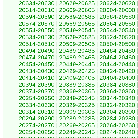
20634-20630
|
20629-20625
|
20624-20620
20614-20610
|
20609-20605
|
20604-20600
20594-20590
|
20589-20585
|
20584-20580
20574-20570
|
20569-20565
|
20564-20560
20554-20550
|
20549-20545
|
20544-20540
20534-20530
|
20529-20525
|
20524-20520
20514-20510
|
20509-20505
|
20504-20500
20494-20490
|
20489-20485
|
20484-20480
20474-20470
|
20469-20465
|
20464-20460
20454-20450
|
20449-20445
|
20444-20440
20434-20430
|
20429-20425
|
20424-20420
20414-20410
|
20409-20405
|
20404-20400
20394-20390
|
20389-20385
|
20384-20380
20374-20370
|
20369-20365
|
20364-20360
20354-20350
|
20349-20345
|
20344-20340
20334-20330
|
20329-20325
|
20324-20320
20314-20310
|
20309-20305
|
20304-20300
20294-20290
|
20289-20285
|
20284-20280
20274-20270
|
20269-20265
|
20264-20260
20254-20250
|
20249-20245
|
20244-20240