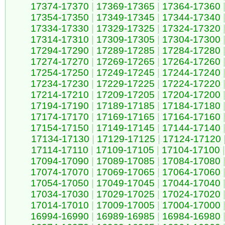
17374-17370
|
17369-17365
|
17364-17360
17354-17350
|
17349-17345
|
17344-17340
17334-17330
|
17329-17325
|
17324-17320
17314-17310
|
17309-17305
|
17304-17300
17294-17290
|
17289-17285
|
17284-17280
17274-17270
|
17269-17265
|
17264-17260
17254-17250
|
17249-17245
|
17244-17240
17234-17230
|
17229-17225
|
17224-17220
17214-17210
|
17209-17205
|
17204-17200
17194-17190
|
17189-17185
|
17184-17180
17174-17170
|
17169-17165
|
17164-17160
17154-17150
|
17149-17145
|
17144-17140
17134-17130
|
17129-17125
|
17124-17120
17114-17110
|
17109-17105
|
17104-17100
|
17094-17090
|
17089-17085
|
17084-17080
17074-17070
|
17069-17065
|
17064-17060
17054-17050
|
17049-17045
|
17044-17040
17034-17030
|
17029-17025
|
17024-17020
17014-17010
|
17009-17005
|
17004-17000
16994-16990
|
16989-16985
|
16984-16980