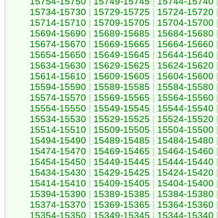
15754-15750
|
15749-15745
|
15744-15740
15734-15730
|
15729-15725
|
15724-15720
15714-15710
|
15709-15705
|
15704-15700
15694-15690
|
15689-15685
|
15684-15680
15674-15670
|
15669-15665
|
15664-15660
15654-15650
|
15649-15645
|
15644-15640
15634-15630
|
15629-15625
|
15624-15620
15614-15610
|
15609-15605
|
15604-15600
15594-15590
|
15589-15585
|
15584-15580
15574-15570
|
15569-15565
|
15564-15560
15554-15550
|
15549-15545
|
15544-15540
15534-15530
|
15529-15525
|
15524-15520
15514-15510
|
15509-15505
|
15504-15500
15494-15490
|
15489-15485
|
15484-15480
15474-15470
|
15469-15465
|
15464-15460
15454-15450
|
15449-15445
|
15444-15440
15434-15430
|
15429-15425
|
15424-15420
15414-15410
|
15409-15405
|
15404-15400
15394-15390
|
15389-15385
|
15384-15380
15374-15370
|
15369-15365
|
15364-15360
15354-15350
|
15349-15345
|
15344-15340