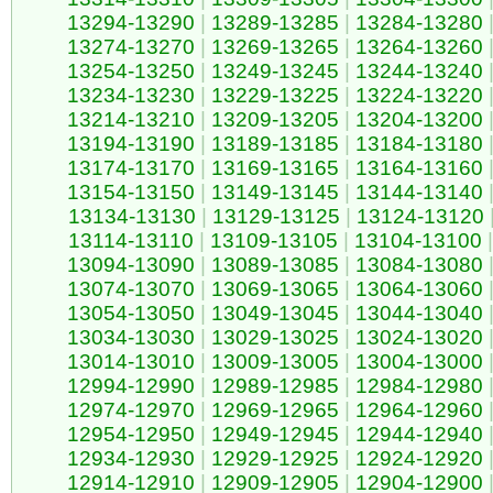
13294-13290
|
13289-13285
|
13284-13280
13274-13270
|
13269-13265
|
13264-13260
13254-13250
|
13249-13245
|
13244-13240
13234-13230
|
13229-13225
|
13224-13220
13214-13210
|
13209-13205
|
13204-13200
13194-13190
|
13189-13185
|
13184-13180
13174-13170
|
13169-13165
|
13164-13160
13154-13150
|
13149-13145
|
13144-13140
13134-13130
|
13129-13125
|
13124-13120
13114-13110
|
13109-13105
|
13104-13100
|
13094-13090
|
13089-13085
|
13084-13080
13074-13070
|
13069-13065
|
13064-13060
13054-13050
|
13049-13045
|
13044-13040
13034-13030
|
13029-13025
|
13024-13020
13014-13010
|
13009-13005
|
13004-13000
12994-12990
|
12989-12985
|
12984-12980
12974-12970
|
12969-12965
|
12964-12960
12954-12950
|
12949-12945
|
12944-12940
12934-12930
|
12929-12925
|
12924-12920
12914-12910
|
12909-12905
|
12904-12900