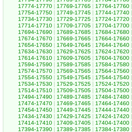
17774-17770
|
17769-17765
|
17764-17760
17754-17750
|
17749-17745
|
17744-17740
17734-17730
|
17729-17725
|
17724-17720
17714-17710
|
17709-17705
|
17704-17700
17694-17690
|
17689-17685
|
17684-17680
17674-17670
|
17669-17665
|
17664-17660
17654-17650
|
17649-17645
|
17644-17640
17634-17630
|
17629-17625
|
17624-17620
17614-17610
|
17609-17605
|
17604-17600
17594-17590
|
17589-17585
|
17584-17580
17574-17570
|
17569-17565
|
17564-17560
17554-17550
|
17549-17545
|
17544-17540
17534-17530
|
17529-17525
|
17524-17520
17514-17510
|
17509-17505
|
17504-17500
17494-17490
|
17489-17485
|
17484-17480
17474-17470
|
17469-17465
|
17464-17460
17454-17450
|
17449-17445
|
17444-17440
17434-17430
|
17429-17425
|
17424-17420
17414-17410
|
17409-17405
|
17404-17400
17394-17390
|
17389-17385
|
17384-17380