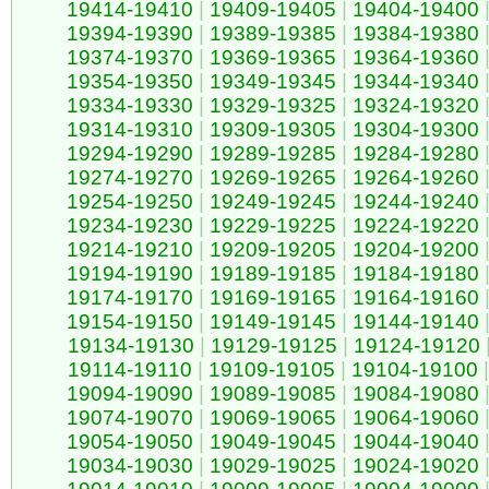
19414-19410
|
19409-19405
|
19404-19400
19394-19390
|
19389-19385
|
19384-19380
19374-19370
|
19369-19365
|
19364-19360
19354-19350
|
19349-19345
|
19344-19340
19334-19330
|
19329-19325
|
19324-19320
19314-19310
|
19309-19305
|
19304-19300
19294-19290
|
19289-19285
|
19284-19280
19274-19270
|
19269-19265
|
19264-19260
19254-19250
|
19249-19245
|
19244-19240
19234-19230
|
19229-19225
|
19224-19220
19214-19210
|
19209-19205
|
19204-19200
19194-19190
|
19189-19185
|
19184-19180
19174-19170
|
19169-19165
|
19164-19160
19154-19150
|
19149-19145
|
19144-19140
19134-19130
|
19129-19125
|
19124-19120
19114-19110
|
19109-19105
|
19104-19100
|
19094-19090
|
19089-19085
|
19084-19080
19074-19070
|
19069-19065
|
19064-19060
19054-19050
|
19049-19045
|
19044-19040
19034-19030
|
19029-19025
|
19024-19020