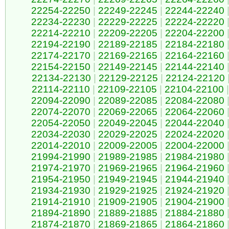
22254-22250
|
22249-22245
|
22244-22240
22234-22230
|
22229-22225
|
22224-22220
22214-22210
|
22209-22205
|
22204-22200
22194-22190
|
22189-22185
|
22184-22180
22174-22170
|
22169-22165
|
22164-22160
22154-22150
|
22149-22145
|
22144-22140
22134-22130
|
22129-22125
|
22124-22120
22114-22110
|
22109-22105
|
22104-22100
|
22094-22090
|
22089-22085
|
22084-22080
22074-22070
|
22069-22065
|
22064-22060
22054-22050
|
22049-22045
|
22044-22040
22034-22030
|
22029-22025
|
22024-22020
22014-22010
|
22009-22005
|
22004-22000
21994-21990
|
21989-21985
|
21984-21980
21974-21970
|
21969-21965
|
21964-21960
21954-21950
|
21949-21945
|
21944-21940
21934-21930
|
21929-21925
|
21924-21920
21914-21910
|
21909-21905
|
21904-21900
21894-21890
|
21889-21885
|
21884-21880
21874-21870
|
21869-21865
|
21864-21860