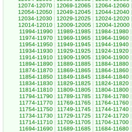
12074-12070
|
12069-12065
|
12064-12060
12054-12050
|
12049-12045
|
12044-12040
12034-12030
|
12029-12025
|
12024-12020
12014-12010
|
12009-12005
|
12004-12000
11994-11990
|
11989-11985
|
11984-11980
|
11974-11970
|
11969-11965
|
11964-11960
|
11954-11950
|
11949-11945
|
11944-11940
|
11934-11930
|
11929-11925
|
11924-11920
|
11914-11910
|
11909-11905
|
11904-11900
|
11894-11890
|
11889-11885
|
11884-11880
|
11874-11870
|
11869-11865
|
11864-11860
|
11854-11850
|
11849-11845
|
11844-11840
|
11834-11830
|
11829-11825
|
11824-11820
|
11814-11810
|
11809-11805
|
11804-11800
|
11794-11790
|
11789-11785
|
11784-11780
|
11774-11770
|
11769-11765
|
11764-11760
|
11754-11750
|
11749-11745
|
11744-11740
|
11734-11730
|
11729-11725
|
11724-11720
|
11714-11710
|
11709-11705
|
11704-11700
|
11694-11690
|
11689-11685
|
11684-11680
|