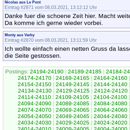
Nicolas aus Le Pont
Eintrag #2871 vom 08.03.2021, 13:12:12 Uhr
Danke fuer die schoene Zeit hier. Macht weite
Da komme ich gerne wieder vorbei.
Monty aus Varby
Eintrag #2870 vom 08.03.2021, 13:11:59 Uhr
Ich wollte einfach einen netten Gruss da las
die Seite gestossen.
Postings:
24194-24190
|
24189-24185
|
24184-2
24174-24170
|
24169-24165
|
24164-24160
24154-24150
|
24149-24145
|
24144-24140
24134-24130
|
24129-24125
|
24124-24120
24114-24110
|
24109-24105
|
24104-24100
|
24094-24090
|
24089-24085
|
24084-24080
24074-24070
|
24069-24065
|
24064-24060
24054-24050
|
24049-24045
|
24044-24040
24034-24030
|
24029-24025
|
24024-24020
24014-24010
|
24009-24005
|
24004-24000