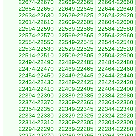
22674-22670
|
22669-22665
|
22664-22660
22654-22650
|
22649-22645
|
22644-22640
22634-22630
|
22629-22625
|
22624-22620
22614-22610
|
22609-22605
|
22604-22600
22594-22590
|
22589-22585
|
22584-22580
22574-22570
|
22569-22565
|
22564-22560
22554-22550
|
22549-22545
|
22544-22540
22534-22530
|
22529-22525
|
22524-22520
22514-22510
|
22509-22505
|
22504-22500
22494-22490
|
22489-22485
|
22484-22480
22474-22470
|
22469-22465
|
22464-22460
22454-22450
|
22449-22445
|
22444-22440
22434-22430
|
22429-22425
|
22424-22420
22414-22410
|
22409-22405
|
22404-22400
22394-22390
|
22389-22385
|
22384-22380
22374-22370
|
22369-22365
|
22364-22360
22354-22350
|
22349-22345
|
22344-22340
22334-22330
|
22329-22325
|
22324-22320
22314-22310
|
22309-22305
|
22304-22300
22294-22290
|
22289-22285
|
22284-22280
22274-22270
|
22269-22265
|
22264-22260