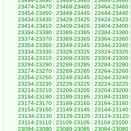
23494-23490
|
23489-23485
|
23484-23480
23474-23470
|
23469-23465
|
23464-23460
23454-23450
|
23449-23445
|
23444-23440
23434-23430
|
23429-23425
|
23424-23420
23414-23410
|
23409-23405
|
23404-23400
23394-23390
|
23389-23385
|
23384-23380
23374-23370
|
23369-23365
|
23364-23360
23354-23350
|
23349-23345
|
23344-23340
23334-23330
|
23329-23325
|
23324-23320
23314-23310
|
23309-23305
|
23304-23300
23294-23290
|
23289-23285
|
23284-23280
23274-23270
|
23269-23265
|
23264-23260
23254-23250
|
23249-23245
|
23244-23240
23234-23230
|
23229-23225
|
23224-23220
23214-23210
|
23209-23205
|
23204-23200
23194-23190
|
23189-23185
|
23184-23180
23174-23170
|
23169-23165
|
23164-23160
23154-23150
|
23149-23145
|
23144-23140
23134-23130
|
23129-23125
|
23124-23120
23114-23110
|
23109-23105
|
23104-23100
|
23094-23090
|
23089-23085
|
23084-23080