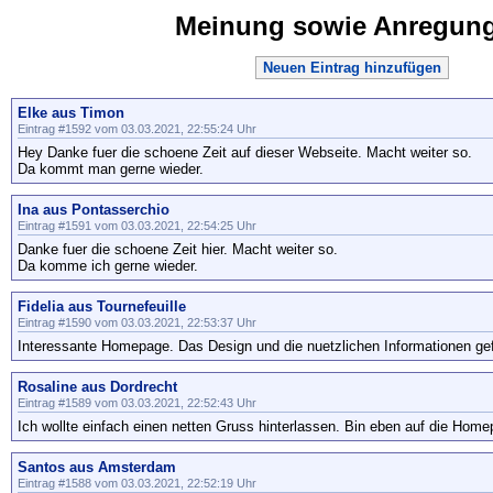
Meinung sowie Anregun
Neuen Eintrag hinzufügen
Elke aus Timon
Eintrag #1592 vom 03.03.2021, 22:55:24 Uhr
Hey Danke fuer die schoene Zeit auf dieser Webseite. Macht weiter so.
Da kommt man gerne wieder.
Ina aus Pontasserchio
Eintrag #1591 vom 03.03.2021, 22:54:25 Uhr
Danke fuer die schoene Zeit hier. Macht weiter so.
Da komme ich gerne wieder.
Fidelia aus Tournefeuille
Eintrag #1590 vom 03.03.2021, 22:53:37 Uhr
Interessante Homepage. Das Design und die nuetzlichen Informationen gef
Rosaline aus Dordrecht
Eintrag #1589 vom 03.03.2021, 22:52:43 Uhr
Ich wollte einfach einen netten Gruss hinterlassen. Bin eben auf die Hom
Santos aus Amsterdam
Eintrag #1588 vom 03.03.2021, 22:52:19 Uhr