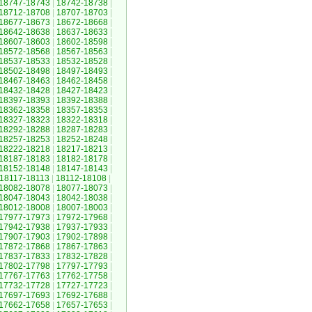
18747-18743
|
18742-18738
|
18712-18708
|
18707-18703
|
18677-18673
|
18672-18668
|
18642-18638
|
18637-18633
|
18607-18603
|
18602-18598
|
18572-18568
|
18567-18563
|
18537-18533
|
18532-18528
|
18502-18498
|
18497-18493
|
18467-18463
|
18462-18458
|
18432-18428
|
18427-18423
|
18397-18393
|
18392-18388
|
18362-18358
|
18357-18353
|
18327-18323
|
18322-18318
|
18292-18288
|
18287-18283
|
18257-18253
|
18252-18248
|
18222-18218
|
18217-18213
|
18187-18183
|
18182-18178
|
18152-18148
|
18147-18143
|
18117-18113
|
18112-18108
|
18082-18078
|
18077-18073
|
18047-18043
|
18042-18038
|
18012-18008
|
18007-18003
|
17977-17973
|
17972-17968
|
17942-17938
|
17937-17933
|
17907-17903
|
17902-17898
|
17872-17868
|
17867-17863
|
17837-17833
|
17832-17828
|
17802-17798
|
17797-17793
|
17767-17763
|
17762-17758
|
17732-17728
|
17727-17723
|
17697-17693
|
17692-17688
|
17662-17658
|
17657-17653
|