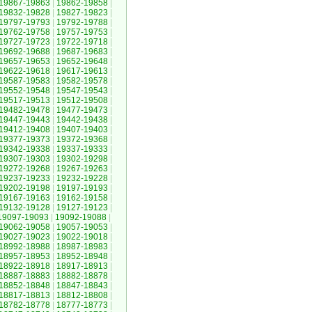
19867-19863
|
19862-19858
|
19832-19828
|
19827-19823
|
19797-19793
|
19792-19788
|
19762-19758
|
19757-19753
|
19727-19723
|
19722-19718
|
19692-19688
|
19687-19683
|
19657-19653
|
19652-19648
|
19622-19618
|
19617-19613
|
19587-19583
|
19582-19578
|
19552-19548
|
19547-19543
|
19517-19513
|
19512-19508
|
19482-19478
|
19477-19473
|
19447-19443
|
19442-19438
|
19412-19408
|
19407-19403
|
19377-19373
|
19372-19368
|
19342-19338
|
19337-19333
|
19307-19303
|
19302-19298
|
19272-19268
|
19267-19263
|
19237-19233
|
19232-19228
|
19202-19198
|
19197-19193
|
19167-19163
|
19162-19158
|
19132-19128
|
19127-19123
|
19097-19093
|
19092-19088
|
19062-19058
|
19057-19053
|
19027-19023
|
19022-19018
|
18992-18988
|
18987-18983
|
18957-18953
|
18952-18948
|
18922-18918
|
18917-18913
|
18887-18883
|
18882-18878
|
18852-18848
|
18847-18843
|
18817-18813
|
18812-18808
|
18782-18778
|
18777-18773
|