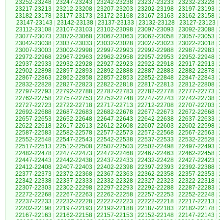
23252-23248
|
23247-23243
|
23242-23238
|
23237-23233
|
23232-23228
|
23217-23213
|
23212-23208
|
23207-23203
|
23202-23198
|
23197-23193
|
23182-23178
|
23177-23173
|
23172-23168
|
23167-23163
|
23162-23158
|
23147-23143
|
23142-23138
|
23137-23133
|
23132-23128
|
23127-23123
|
23112-23108
|
23107-23103
|
23102-23098
|
23097-23093
|
23092-23088
|
23077-23073
|
23072-23068
|
23067-23063
|
23062-23058
|
23057-23053
|
23042-23038
|
23037-23033
|
23032-23028
|
23027-23023
|
23022-23018
|
23007-23003
|
23002-22998
|
22997-22993
|
22992-22988
|
22987-22983
|
22972-22968
|
22967-22963
|
22962-22958
|
22957-22953
|
22952-22948
|
22937-22933
|
22932-22928
|
22927-22923
|
22922-22918
|
22917-22913
|
22902-22898
|
22897-22893
|
22892-22888
|
22887-22883
|
22882-22878
|
22867-22863
|
22862-22858
|
22857-22853
|
22852-22848
|
22847-22843
|
22832-22828
|
22827-22823
|
22822-22818
|
22817-22813
|
22812-22808
|
22797-22793
|
22792-22788
|
22787-22783
|
22782-22778
|
22777-22773
|
22762-22758
|
22757-22753
|
22752-22748
|
22747-22743
|
22742-22738
|
22727-22723
|
22722-22718
|
22717-22713
|
22712-22708
|
22707-22703
|
22692-22688
|
22687-22683
|
22682-22678
|
22677-22673
|
22672-22668
|
22657-22653
|
22652-22648
|
22647-22643
|
22642-22638
|
22637-22633
|
22622-22618
|
22617-22613
|
22612-22608
|
22607-22603
|
22602-22598
|
22587-22583
|
22582-22578
|
22577-22573
|
22572-22568
|
22567-22563
|
22552-22548
|
22547-22543
|
22542-22538
|
22537-22533
|
22532-22528
|
22517-22513
|
22512-22508
|
22507-22503
|
22502-22498
|
22497-22493
|
22482-22478
|
22477-22473
|
22472-22468
|
22467-22463
|
22462-22458
|
22447-22443
|
22442-22438
|
22437-22433
|
22432-22428
|
22427-22423
|
22412-22408
|
22407-22403
|
22402-22398
|
22397-22393
|
22392-22388
|
22377-22373
|
22372-22368
|
22367-22363
|
22362-22358
|
22357-22353
|
22342-22338
|
22337-22333
|
22332-22328
|
22327-22323
|
22322-22318
|
22307-22303
|
22302-22298
|
22297-22293
|
22292-22288
|
22287-22283
|
22272-22268
|
22267-22263
|
22262-22258
|
22257-22253
|
22252-22248
|
22237-22233
|
22232-22228
|
22227-22223
|
22222-22218
|
22217-22213
|
22202-22198
|
22197-22193
|
22192-22188
|
22187-22183
|
22182-22178
|
22167-22163
|
22162-22158
|
22157-22153
|
22152-22148
|
22147-22143
|