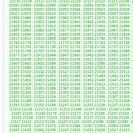
22132-22128
|
22127-22123
|
22122-22118
|
22117-22113
|
22112-22108
|
22097-22093
|
22092-22088
|
22087-22083
|
22082-22078
|
22077-22073
|
22062-22058
|
22057-22053
|
22052-22048
|
22047-22043
|
22042-22038
|
22027-22023
|
22022-22018
|
22017-22013
|
22012-22008
|
22007-22003
|
21992-21988
|
21987-21983
|
21982-21978
|
21977-21973
|
21972-21968
|
21957-21953
|
21952-21948
|
21947-21943
|
21942-21938
|
21937-21933
|
21922-21918
|
21917-21913
|
21912-21908
|
21907-21903
|
21902-21898
|
21887-21883
|
21882-21878
|
21877-21873
|
21872-21868
|
21867-21863
|
21852-21848
|
21847-21843
|
21842-21838
|
21837-21833
|
21832-21828
|
21817-21813
|
21812-21808
|
21807-21803
|
21802-21798
|
21797-21793
|
21782-21778
|
21777-21773
|
21772-21768
|
21767-21763
|
21762-21758
|
21747-21743
|
21742-21738
|
21737-21733
|
21732-21728
|
21727-21723
|
21712-21708
|
21707-21703
|
21702-21698
|
21697-21693
|
21692-21688
|
21677-21673
|
21672-21668
|
21667-21663
|
21662-21658
|
21657-21653
|
21642-21638
|
21637-21633
|
21632-21628
|
21627-21623
|
21622-21618
|
21607-21603
|
21602-21598
|
21597-21593
|
21592-21588
|
21587-21583
|
21572-21568
|
21567-21563
|
21562-21558
|
21557-21553
|
21552-21548
|
21537-21533
|
21532-21528
|
21527-21523
|
21522-21518
|
21517-21513
|
21502-21498
|
21497-21493
|
21492-21488
|
21487-21483
|
21482-21478
|
21467-21463
|
21462-21458
|
21457-21453
|
21452-21448
|
21447-21443
|
21432-21428
|
21427-21423
|
21422-21418
|
21417-21413
|
21412-21408
|
21397-21393
|
21392-21388
|
21387-21383
|
21382-21378
|
21377-21373
|
21362-21358
|
21357-21353
|
21352-21348
|
21347-21343
|
21342-21338
|
21327-21323
|
21322-21318
|
21317-21313
|
21312-21308
|
21307-21303
|
21292-21288
|
21287-21283
|
21282-21278
|
21277-21273
|
21272-21268
|
21257-21253
|
21252-21248
|
21247-21243
|
21242-21238
|
21237-21233
|
21222-21218
|
21217-21213
|
21212-21208
|
21207-21203
|
21202-21198
|
21187-21183
|
21182-21178
|
21177-21173
|
21172-21168
|
21167-21163
|
21152-21148
|
21147-21143
|
21142-21138
|
21137-21133
|
21132-21128
|
21117-21113
|
21112-21108
|
21107-21103
|
21102-21098
|
21097-21093
|
2
21082-21078
|
21077-21073
|
21072-21068
|
21067-21063
|
21062-21058
|
21047-21043
|
21042-21038
|
21037-21033
|
21032-21028
|
21027-21023
|