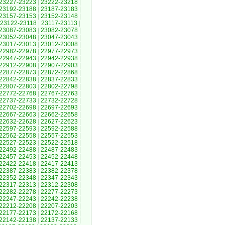
23227-23223
|
23222-23218
|
23192-23188
|
23187-23183
|
23157-23153
|
23152-23148
|
23122-23118
|
23117-23113
|
23087-23083
|
23082-23078
|
23052-23048
|
23047-23043
|
23017-23013
|
23012-23008
|
22982-22978
|
22977-22973
|
22947-22943
|
22942-22938
|
22912-22908
|
22907-22903
|
22877-22873
|
22872-22868
|
22842-22838
|
22837-22833
|
22807-22803
|
22802-22798
|
22772-22768
|
22767-22763
|
22737-22733
|
22732-22728
|
22702-22698
|
22697-22693
|
22667-22663
|
22662-22658
|
22632-22628
|
22627-22623
|
22597-22593
|
22592-22588
|
22562-22558
|
22557-22553
|
22527-22523
|
22522-22518
|
22492-22488
|
22487-22483
|
22457-22453
|
22452-22448
|
22422-22418
|
22417-22413
|
22387-22383
|
22382-22378
|
22352-22348
|
22347-22343
|
22317-22313
|
22312-22308
|
22282-22278
|
22277-22273
|
22247-22243
|
22242-22238
|
22212-22208
|
22207-22203
|
22177-22173
|
22172-22168
|
22142-22138
|
22137-22133
|