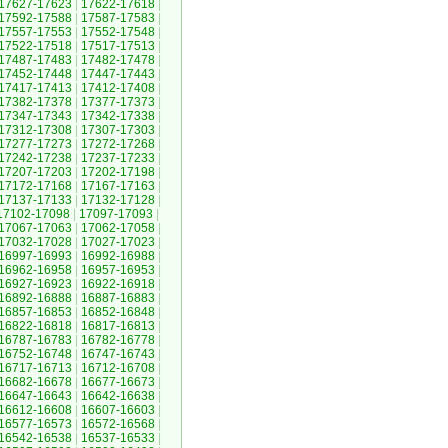
17627-17623
|
17622-17618
|
17592-17588
|
17587-17583
|
17557-17553
|
17552-17548
|
17522-17518
|
17517-17513
|
17487-17483
|
17482-17478
|
17452-17448
|
17447-17443
|
17417-17413
|
17412-17408
|
17382-17378
|
17377-17373
|
17347-17343
|
17342-17338
|
17312-17308
|
17307-17303
|
17277-17273
|
17272-17268
|
17242-17238
|
17237-17233
|
17207-17203
|
17202-17198
|
17172-17168
|
17167-17163
|
17137-17133
|
17132-17128
|
17102-17098
|
17097-17093
|
17067-17063
|
17062-17058
|
17032-17028
|
17027-17023
|
16997-16993
|
16992-16988
|
16962-16958
|
16957-16953
|
16927-16923
|
16922-16918
|
16892-16888
|
16887-16883
|
16857-16853
|
16852-16848
|
16822-16818
|
16817-16813
|
16787-16783
|
16782-16778
|
16752-16748
|
16747-16743
|
16717-16713
|
16712-16708
|
16682-16678
|
16677-16673
|
16647-16643
|
16642-16638
|
16612-16608
|
16607-16603
|
16577-16573
|
16572-16568
|
16542-16538
|
16537-16533
|