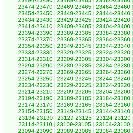
23494-23490
|
23489-23485
|
23484-23480
23474-23470
|
23469-23465
|
23464-23460
23454-23450
|
23449-23445
|
23444-23440
23434-23430
|
23429-23425
|
23424-23420
23414-23410
|
23409-23405
|
23404-23400
23394-23390
|
23389-23385
|
23384-23380
23374-23370
|
23369-23365
|
23364-23360
23354-23350
|
23349-23345
|
23344-23340
23334-23330
|
23329-23325
|
23324-23320
23314-23310
|
23309-23305
|
23304-23300
23294-23290
|
23289-23285
|
23284-23280
23274-23270
|
23269-23265
|
23264-23260
23254-23250
|
23249-23245
|
23244-23240
23234-23230
|
23229-23225
|
23224-23220
23214-23210
|
23209-23205
|
23204-23200
23194-23190
|
23189-23185
|
23184-23180
23174-23170
|
23169-23165
|
23164-23160
23154-23150
|
23149-23145
|
23144-23140
23134-23130
|
23129-23125
|
23124-23120
23114-23110
|
23109-23105
|
23104-23100
|
23094-23090
|
23089-23085
|
23084-23080