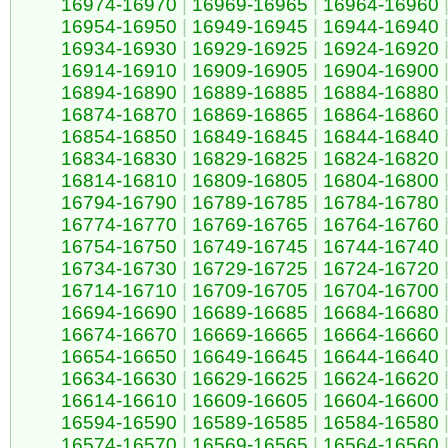
16974-16970
|
16969-16965
|
16964-16960
16954-16950
|
16949-16945
|
16944-16940
16934-16930
|
16929-16925
|
16924-16920
16914-16910
|
16909-16905
|
16904-16900
16894-16890
|
16889-16885
|
16884-16880
16874-16870
|
16869-16865
|
16864-16860
16854-16850
|
16849-16845
|
16844-16840
16834-16830
|
16829-16825
|
16824-16820
16814-16810
|
16809-16805
|
16804-16800
16794-16790
|
16789-16785
|
16784-16780
16774-16770
|
16769-16765
|
16764-16760
16754-16750
|
16749-16745
|
16744-16740
16734-16730
|
16729-16725
|
16724-16720
16714-16710
|
16709-16705
|
16704-16700
16694-16690
|
16689-16685
|
16684-16680
16674-16670
|
16669-16665
|
16664-16660
16654-16650
|
16649-16645
|
16644-16640
16634-16630
|
16629-16625
|
16624-16620
16614-16610
|
16609-16605
|
16604-16600
16594-16590
|
16589-16585
|
16584-16580
16574-16570
|
16569-16565
|
16564-16560