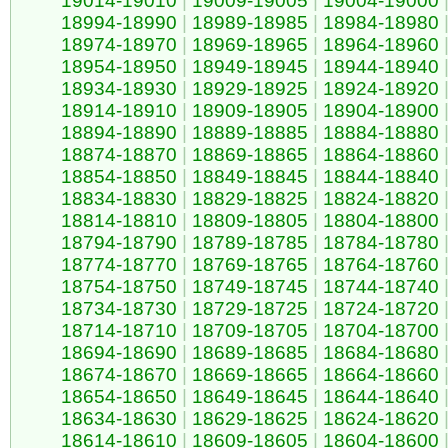
19014-19010
|
19009-19005
|
19004-19000
18994-18990
|
18989-18985
|
18984-18980
18974-18970
|
18969-18965
|
18964-18960
18954-18950
|
18949-18945
|
18944-18940
18934-18930
|
18929-18925
|
18924-18920
18914-18910
|
18909-18905
|
18904-18900
18894-18890
|
18889-18885
|
18884-18880
18874-18870
|
18869-18865
|
18864-18860
18854-18850
|
18849-18845
|
18844-18840
18834-18830
|
18829-18825
|
18824-18820
18814-18810
|
18809-18805
|
18804-18800
18794-18790
|
18789-18785
|
18784-18780
18774-18770
|
18769-18765
|
18764-18760
18754-18750
|
18749-18745
|
18744-18740
18734-18730
|
18729-18725
|
18724-18720
18714-18710
|
18709-18705
|
18704-18700
18694-18690
|
18689-18685
|
18684-18680
18674-18670
|
18669-18665
|
18664-18660
18654-18650
|
18649-18645
|
18644-18640
18634-18630
|
18629-18625
|
18624-18620
18614-18610
|
18609-18605
|
18604-18600