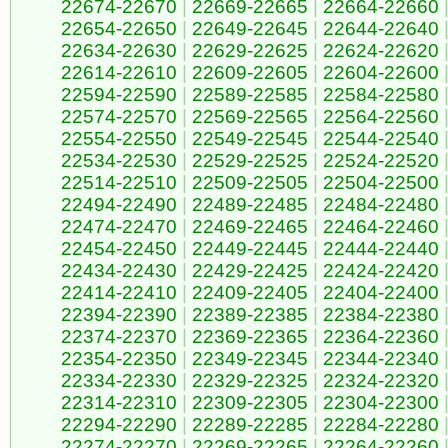
22674-22670
|
22669-22665
|
22664-22660
22654-22650
|
22649-22645
|
22644-22640
22634-22630
|
22629-22625
|
22624-22620
22614-22610
|
22609-22605
|
22604-22600
22594-22590
|
22589-22585
|
22584-22580
22574-22570
|
22569-22565
|
22564-22560
22554-22550
|
22549-22545
|
22544-22540
22534-22530
|
22529-22525
|
22524-22520
22514-22510
|
22509-22505
|
22504-22500
22494-22490
|
22489-22485
|
22484-22480
22474-22470
|
22469-22465
|
22464-22460
22454-22450
|
22449-22445
|
22444-22440
22434-22430
|
22429-22425
|
22424-22420
22414-22410
|
22409-22405
|
22404-22400
22394-22390
|
22389-22385
|
22384-22380
22374-22370
|
22369-22365
|
22364-22360
22354-22350
|
22349-22345
|
22344-22340
22334-22330
|
22329-22325
|
22324-22320
22314-22310
|
22309-22305
|
22304-22300
22294-22290
|
22289-22285
|
22284-22280
22274-22270
|
22269-22265
|
22264-22260