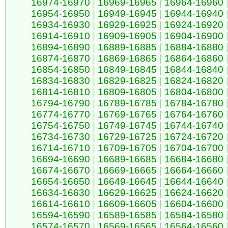
16974-16970
|
16969-16965
|
16964-16960
16954-16950
|
16949-16945
|
16944-16940
16934-16930
|
16929-16925
|
16924-16920
16914-16910
|
16909-16905
|
16904-16900
16894-16890
|
16889-16885
|
16884-16880
16874-16870
|
16869-16865
|
16864-16860
16854-16850
|
16849-16845
|
16844-16840
16834-16830
|
16829-16825
|
16824-16820
16814-16810
|
16809-16805
|
16804-16800
16794-16790
|
16789-16785
|
16784-16780
16774-16770
|
16769-16765
|
16764-16760
16754-16750
|
16749-16745
|
16744-16740
16734-16730
|
16729-16725
|
16724-16720
16714-16710
|
16709-16705
|
16704-16700
16694-16690
|
16689-16685
|
16684-16680
16674-16670
|
16669-16665
|
16664-16660
16654-16650
|
16649-16645
|
16644-16640
16634-16630
|
16629-16625
|
16624-16620
16614-16610
|
16609-16605
|
16604-16600
16594-16590
|
16589-16585
|
16584-16580
16574-16570
|
16569-16565
|
16564-16560