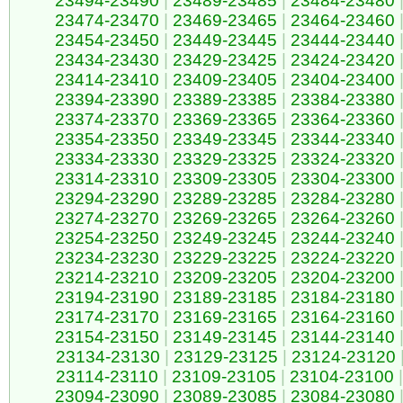
23494-23490
|
23489-23485
|
23484-23480
23474-23470
|
23469-23465
|
23464-23460
23454-23450
|
23449-23445
|
23444-23440
23434-23430
|
23429-23425
|
23424-23420
23414-23410
|
23409-23405
|
23404-23400
23394-23390
|
23389-23385
|
23384-23380
23374-23370
|
23369-23365
|
23364-23360
23354-23350
|
23349-23345
|
23344-23340
23334-23330
|
23329-23325
|
23324-23320
23314-23310
|
23309-23305
|
23304-23300
23294-23290
|
23289-23285
|
23284-23280
23274-23270
|
23269-23265
|
23264-23260
23254-23250
|
23249-23245
|
23244-23240
23234-23230
|
23229-23225
|
23224-23220
23214-23210
|
23209-23205
|
23204-23200
23194-23190
|
23189-23185
|
23184-23180
23174-23170
|
23169-23165
|
23164-23160
23154-23150
|
23149-23145
|
23144-23140
23134-23130
|
23129-23125
|
23124-23120
23114-23110
|
23109-23105
|
23104-23100
|
23094-23090
|
23089-23085
|
23084-23080