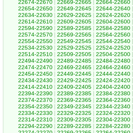
22674-22670
|
22669-22665
|
22664-22660
22654-22650
|
22649-22645
|
22644-22640
22634-22630
|
22629-22625
|
22624-22620
22614-22610
|
22609-22605
|
22604-22600
22594-22590
|
22589-22585
|
22584-22580
22574-22570
|
22569-22565
|
22564-22560
22554-22550
|
22549-22545
|
22544-22540
22534-22530
|
22529-22525
|
22524-22520
22514-22510
|
22509-22505
|
22504-22500
22494-22490
|
22489-22485
|
22484-22480
22474-22470
|
22469-22465
|
22464-22460
22454-22450
|
22449-22445
|
22444-22440
22434-22430
|
22429-22425
|
22424-22420
22414-22410
|
22409-22405
|
22404-22400
22394-22390
|
22389-22385
|
22384-22380
22374-22370
|
22369-22365
|
22364-22360
22354-22350
|
22349-22345
|
22344-22340
22334-22330
|
22329-22325
|
22324-22320
22314-22310
|
22309-22305
|
22304-22300
22294-22290
|
22289-22285
|
22284-22280
22274-22270
|
22269-22265
|
22264-22260