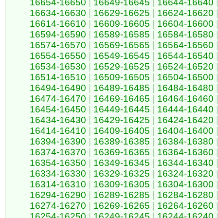
16654-16650
|
16649-16645
|
16644-16640
16634-16630
|
16629-16625
|
16624-16620
16614-16610
|
16609-16605
|
16604-16600
16594-16590
|
16589-16585
|
16584-16580
16574-16570
|
16569-16565
|
16564-16560
16554-16550
|
16549-16545
|
16544-16540
16534-16530
|
16529-16525
|
16524-16520
16514-16510
|
16509-16505
|
16504-16500
16494-16490
|
16489-16485
|
16484-16480
16474-16470
|
16469-16465
|
16464-16460
16454-16450
|
16449-16445
|
16444-16440
16434-16430
|
16429-16425
|
16424-16420
16414-16410
|
16409-16405
|
16404-16400
16394-16390
|
16389-16385
|
16384-16380
16374-16370
|
16369-16365
|
16364-16360
16354-16350
|
16349-16345
|
16344-16340
16334-16330
|
16329-16325
|
16324-16320
16314-16310
|
16309-16305
|
16304-16300
16294-16290
|
16289-16285
|
16284-16280
16274-16270
|
16269-16265
|
16264-16260
16254-16250
|
16249-16245
|
16244-16240