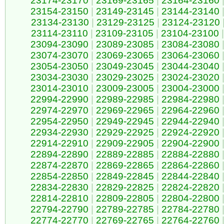
23174-23170
|
23169-23165
|
23164-23160
23154-23150
|
23149-23145
|
23144-23140
23134-23130
|
23129-23125
|
23124-23120
23114-23110
|
23109-23105
|
23104-23100
|
23094-23090
|
23089-23085
|
23084-23080
23074-23070
|
23069-23065
|
23064-23060
23054-23050
|
23049-23045
|
23044-23040
23034-23030
|
23029-23025
|
23024-23020
23014-23010
|
23009-23005
|
23004-23000
22994-22990
|
22989-22985
|
22984-22980
22974-22970
|
22969-22965
|
22964-22960
22954-22950
|
22949-22945
|
22944-22940
22934-22930
|
22929-22925
|
22924-22920
22914-22910
|
22909-22905
|
22904-22900
22894-22890
|
22889-22885
|
22884-22880
22874-22870
|
22869-22865
|
22864-22860
22854-22850
|
22849-22845
|
22844-22840
22834-22830
|
22829-22825
|
22824-22820
22814-22810
|
22809-22805
|
22804-22800
22794-22790
|
22789-22785
|
22784-22780
22774-22770
|
22769-22765
|
22764-22760