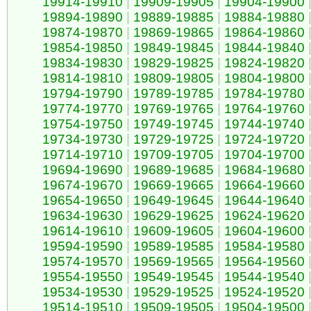
19914-19910
|
19909-19905
|
19904-19900
19894-19890
|
19889-19885
|
19884-19880
19874-19870
|
19869-19865
|
19864-19860
19854-19850
|
19849-19845
|
19844-19840
19834-19830
|
19829-19825
|
19824-19820
19814-19810
|
19809-19805
|
19804-19800
19794-19790
|
19789-19785
|
19784-19780
19774-19770
|
19769-19765
|
19764-19760
19754-19750
|
19749-19745
|
19744-19740
19734-19730
|
19729-19725
|
19724-19720
19714-19710
|
19709-19705
|
19704-19700
19694-19690
|
19689-19685
|
19684-19680
19674-19670
|
19669-19665
|
19664-19660
19654-19650
|
19649-19645
|
19644-19640
19634-19630
|
19629-19625
|
19624-19620
19614-19610
|
19609-19605
|
19604-19600
19594-19590
|
19589-19585
|
19584-19580
19574-19570
|
19569-19565
|
19564-19560
19554-19550
|
19549-19545
|
19544-19540
19534-19530
|
19529-19525
|
19524-19520
19514-19510
|
19509-19505
|
19504-19500