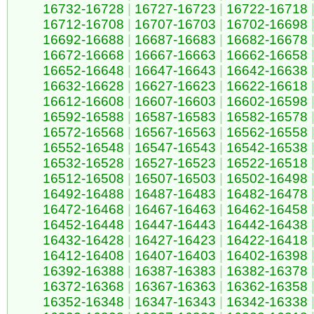
16732-16728
|
16727-16723
|
16722-16718
16712-16708
|
16707-16703
|
16702-16698
16692-16688
|
16687-16683
|
16682-16678
16672-16668
|
16667-16663
|
16662-16658
16652-16648
|
16647-16643
|
16642-16638
16632-16628
|
16627-16623
|
16622-16618
16612-16608
|
16607-16603
|
16602-16598
16592-16588
|
16587-16583
|
16582-16578
16572-16568
|
16567-16563
|
16562-16558
16552-16548
|
16547-16543
|
16542-16538
16532-16528
|
16527-16523
|
16522-16518
16512-16508
|
16507-16503
|
16502-16498
16492-16488
|
16487-16483
|
16482-16478
16472-16468
|
16467-16463
|
16462-16458
16452-16448
|
16447-16443
|
16442-16438
16432-16428
|
16427-16423
|
16422-16418
16412-16408
|
16407-16403
|
16402-16398
16392-16388
|
16387-16383
|
16382-16378
16372-16368
|
16367-16363
|
16362-16358
16352-16348
|
16347-16343
|
16342-16338