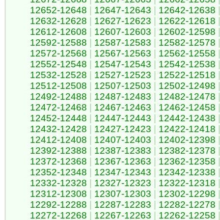
12652-12648
|
12647-12643
|
12642-12638
12632-12628
|
12627-12623
|
12622-12618
12612-12608
|
12607-12603
|
12602-12598
12592-12588
|
12587-12583
|
12582-12578
12572-12568
|
12567-12563
|
12562-12558
12552-12548
|
12547-12543
|
12542-12538
12532-12528
|
12527-12523
|
12522-12518
12512-12508
|
12507-12503
|
12502-12498
12492-12488
|
12487-12483
|
12482-12478
12472-12468
|
12467-12463
|
12462-12458
12452-12448
|
12447-12443
|
12442-12438
12432-12428
|
12427-12423
|
12422-12418
12412-12408
|
12407-12403
|
12402-12398
12392-12388
|
12387-12383
|
12382-12378
12372-12368
|
12367-12363
|
12362-12358
12352-12348
|
12347-12343
|
12342-12338
12332-12328
|
12327-12323
|
12322-12318
12312-12308
|
12307-12303
|
12302-12298
12292-12288
|
12287-12283
|
12282-12278
12272-12268
|
12267-12263
|
12262-12258