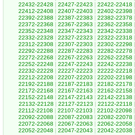
22432-22428
|
22427-22423
|
22422-22418
22412-22408
|
22407-22403
|
22402-22398
22392-22388
|
22387-22383
|
22382-22378
22372-22368
|
22367-22363
|
22362-22358
22352-22348
|
22347-22343
|
22342-22338
22332-22328
|
22327-22323
|
22322-22318
22312-22308
|
22307-22303
|
22302-22298
22292-22288
|
22287-22283
|
22282-22278
22272-22268
|
22267-22263
|
22262-22258
22252-22248
|
22247-22243
|
22242-22238
22232-22228
|
22227-22223
|
22222-22218
22212-22208
|
22207-22203
|
22202-22198
22192-22188
|
22187-22183
|
22182-22178
22172-22168
|
22167-22163
|
22162-22158
22152-22148
|
22147-22143
|
22142-22138
22132-22128
|
22127-22123
|
22122-22118
22112-22108
|
22107-22103
|
22102-22098
|
22092-22088
|
22087-22083
|
22082-22078
22072-22068
|
22067-22063
|
22062-22058
22052-22048
|
22047-22043
|
22042-22038