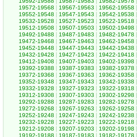
19592-19588
|
19587-19583
|
19582-19578
19572-19568
|
19567-19563
|
19562-19558
19552-19548
|
19547-19543
|
19542-19538
19532-19528
|
19527-19523
|
19522-19518
19512-19508
|
19507-19503
|
19502-19498
19492-19488
|
19487-19483
|
19482-19478
19472-19468
|
19467-19463
|
19462-19458
19452-19448
|
19447-19443
|
19442-19438
19432-19428
|
19427-19423
|
19422-19418
19412-19408
|
19407-19403
|
19402-19398
19392-19388
|
19387-19383
|
19382-19378
19372-19368
|
19367-19363
|
19362-19358
19352-19348
|
19347-19343
|
19342-19338
19332-19328
|
19327-19323
|
19322-19318
19312-19308
|
19307-19303
|
19302-19298
19292-19288
|
19287-19283
|
19282-19278
19272-19268
|
19267-19263
|
19262-19258
19252-19248
|
19247-19243
|
19242-19238
19232-19228
|
19227-19223
|
19222-19218
19212-19208
|
19207-19203
|
19202-19198
19192-19188
|
19187-19183
|
19182-19178