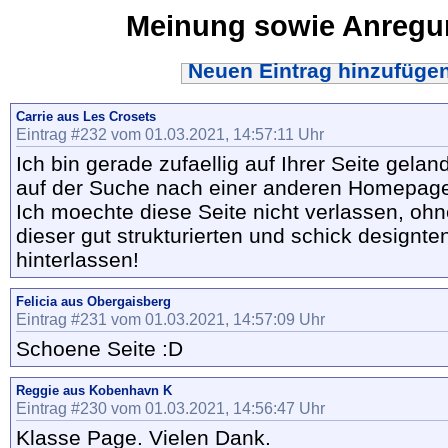
Meinung sowie Anreg
Neuen Eintrag hinzufüge
Carrie aus Les Crosets
Eintrag #232 vom 01.03.2021, 14:57:11 Uhr
Ich bin gerade zufaellig auf Ihrer Seite gelan
auf der Suche nach einer anderen Homepage
Ich moechte diese Seite nicht verlassen, ohn
dieser gut strukturierten und schick designte
hinterlassen!
Felicia aus Obergaisberg
Eintrag #231 vom 01.03.2021, 14:57:09 Uhr
Schoene Seite :D
Reggie aus Kobenhavn K
Eintrag #230 vom 01.03.2021, 14:56:47 Uhr
Klasse Page. Vielen Dank.