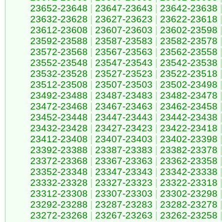
23652-23648
|
23647-23643
|
23642-23638
23632-23628
|
23627-23623
|
23622-23618
23612-23608
|
23607-23603
|
23602-23598
23592-23588
|
23587-23583
|
23582-23578
23572-23568
|
23567-23563
|
23562-23558
23552-23548
|
23547-23543
|
23542-23538
23532-23528
|
23527-23523
|
23522-23518
23512-23508
|
23507-23503
|
23502-23498
23492-23488
|
23487-23483
|
23482-23478
23472-23468
|
23467-23463
|
23462-23458
23452-23448
|
23447-23443
|
23442-23438
23432-23428
|
23427-23423
|
23422-23418
23412-23408
|
23407-23403
|
23402-23398
23392-23388
|
23387-23383
|
23382-23378
23372-23368
|
23367-23363
|
23362-23358
23352-23348
|
23347-23343
|
23342-23338
23332-23328
|
23327-23323
|
23322-23318
23312-23308
|
23307-23303
|
23302-23298
23292-23288
|
23287-23283
|
23282-23278
23272-23268
|
23267-23263
|
23262-23258