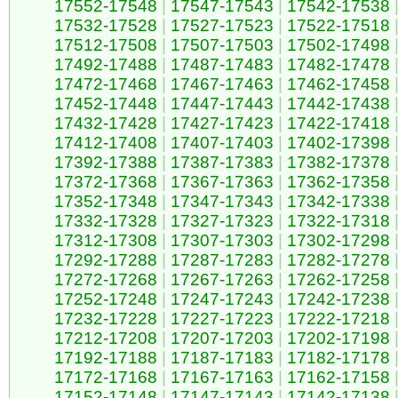
17552-17548
|
17547-17543
|
17542-17538
17532-17528
|
17527-17523
|
17522-17518
17512-17508
|
17507-17503
|
17502-17498
17492-17488
|
17487-17483
|
17482-17478
17472-17468
|
17467-17463
|
17462-17458
17452-17448
|
17447-17443
|
17442-17438
17432-17428
|
17427-17423
|
17422-17418
17412-17408
|
17407-17403
|
17402-17398
17392-17388
|
17387-17383
|
17382-17378
17372-17368
|
17367-17363
|
17362-17358
17352-17348
|
17347-17343
|
17342-17338
17332-17328
|
17327-17323
|
17322-17318
17312-17308
|
17307-17303
|
17302-17298
17292-17288
|
17287-17283
|
17282-17278
17272-17268
|
17267-17263
|
17262-17258
17252-17248
|
17247-17243
|
17242-17238
17232-17228
|
17227-17223
|
17222-17218
17212-17208
|
17207-17203
|
17202-17198
17192-17188
|
17187-17183
|
17182-17178
17172-17168
|
17167-17163
|
17162-17158
17152-17148
|
17147-17143
|
17142-17138