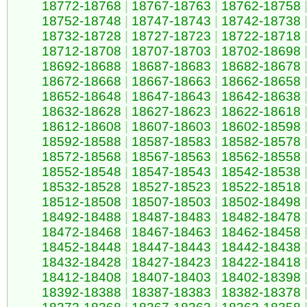
18772-18768
|
18767-18763
|
18762-18758
18752-18748
|
18747-18743
|
18742-18738
18732-18728
|
18727-18723
|
18722-18718
18712-18708
|
18707-18703
|
18702-18698
18692-18688
|
18687-18683
|
18682-18678
18672-18668
|
18667-18663
|
18662-18658
18652-18648
|
18647-18643
|
18642-18638
18632-18628
|
18627-18623
|
18622-18618
18612-18608
|
18607-18603
|
18602-18598
18592-18588
|
18587-18583
|
18582-18578
18572-18568
|
18567-18563
|
18562-18558
18552-18548
|
18547-18543
|
18542-18538
18532-18528
|
18527-18523
|
18522-18518
18512-18508
|
18507-18503
|
18502-18498
18492-18488
|
18487-18483
|
18482-18478
18472-18468
|
18467-18463
|
18462-18458
18452-18448
|
18447-18443
|
18442-18438
18432-18428
|
18427-18423
|
18422-18418
18412-18408
|
18407-18403
|
18402-18398
18392-18388
|
18387-18383
|
18382-18378