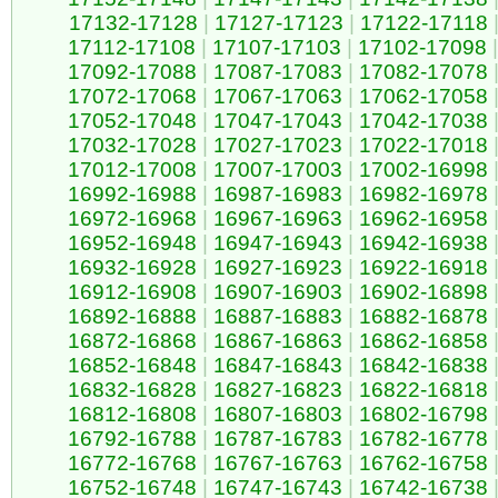
17132-17128
|
17127-17123
|
17122-17118
17112-17108
|
17107-17103
|
17102-17098
|
17092-17088
|
17087-17083
|
17082-17078
17072-17068
|
17067-17063
|
17062-17058
17052-17048
|
17047-17043
|
17042-17038
17032-17028
|
17027-17023
|
17022-17018
17012-17008
|
17007-17003
|
17002-16998
16992-16988
|
16987-16983
|
16982-16978
16972-16968
|
16967-16963
|
16962-16958
16952-16948
|
16947-16943
|
16942-16938
16932-16928
|
16927-16923
|
16922-16918
16912-16908
|
16907-16903
|
16902-16898
16892-16888
|
16887-16883
|
16882-16878
16872-16868
|
16867-16863
|
16862-16858
16852-16848
|
16847-16843
|
16842-16838
16832-16828
|
16827-16823
|
16822-16818
16812-16808
|
16807-16803
|
16802-16798
16792-16788
|
16787-16783
|
16782-16778
16772-16768
|
16767-16763
|
16762-16758
16752-16748
|
16747-16743
|
16742-16738