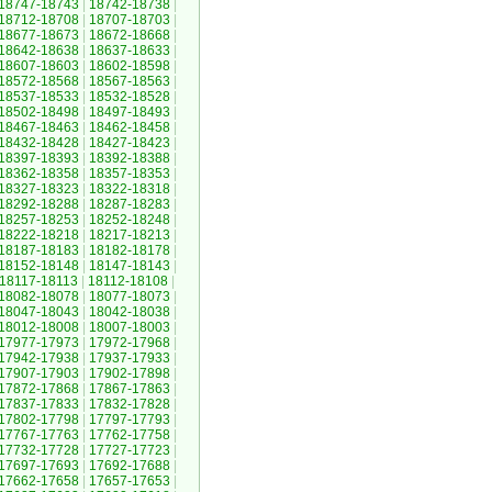
18747-18743
|
18742-18738
|
18712-18708
|
18707-18703
|
18677-18673
|
18672-18668
|
18642-18638
|
18637-18633
|
18607-18603
|
18602-18598
|
18572-18568
|
18567-18563
|
18537-18533
|
18532-18528
|
18502-18498
|
18497-18493
|
18467-18463
|
18462-18458
|
18432-18428
|
18427-18423
|
18397-18393
|
18392-18388
|
18362-18358
|
18357-18353
|
18327-18323
|
18322-18318
|
18292-18288
|
18287-18283
|
18257-18253
|
18252-18248
|
18222-18218
|
18217-18213
|
18187-18183
|
18182-18178
|
18152-18148
|
18147-18143
|
18117-18113
|
18112-18108
|
18082-18078
|
18077-18073
|
18047-18043
|
18042-18038
|
18012-18008
|
18007-18003
|
17977-17973
|
17972-17968
|
17942-17938
|
17937-17933
|
17907-17903
|
17902-17898
|
17872-17868
|
17867-17863
|
17837-17833
|
17832-17828
|
17802-17798
|
17797-17793
|
17767-17763
|
17762-17758
|
17732-17728
|
17727-17723
|
17697-17693
|
17692-17688
|
17662-17658
|
17657-17653
|