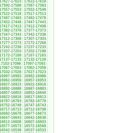
17627-17623
|
17622-17618
|
17592-17588
|
17587-17583
|
17557-17553
|
17552-17548
|
17522-17518
|
17517-17513
|
17487-17483
|
17482-17478
|
17452-17448
|
17447-17443
|
17417-17413
|
17412-17408
|
17382-17378
|
17377-17373
|
17347-17343
|
17342-17338
|
17312-17308
|
17307-17303
|
17277-17273
|
17272-17268
|
17242-17238
|
17237-17233
|
17207-17203
|
17202-17198
|
17172-17168
|
17167-17163
|
17137-17133
|
17132-17128
|
17102-17098
|
17097-17093
|
17067-17063
|
17062-17058
|
17032-17028
|
17027-17023
|
16997-16993
|
16992-16988
|
16962-16958
|
16957-16953
|
16927-16923
|
16922-16918
|
16892-16888
|
16887-16883
|
16857-16853
|
16852-16848
|
16822-16818
|
16817-16813
|
16787-16783
|
16782-16778
|
16752-16748
|
16747-16743
|
16717-16713
|
16712-16708
|
16682-16678
|
16677-16673
|
16647-16643
|
16642-16638
|
16612-16608
|
16607-16603
|
16577-16573
|
16572-16568
|
16542-16538
|
16537-16533
|