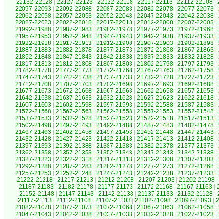
22132-22128
|
22127-22123
|
22122-22118
|
22117-22113
|
22112-22108
|
22097-22093
|
22092-22088
|
22087-22083
|
22082-22078
|
22077-22073
|
22062-22058
|
22057-22053
|
22052-22048
|
22047-22043
|
22042-22038
|
22027-22023
|
22022-22018
|
22017-22013
|
22012-22008
|
22007-22003
|
21992-21988
|
21987-21983
|
21982-21978
|
21977-21973
|
21972-21968
|
21957-21953
|
21952-21948
|
21947-21943
|
21942-21938
|
21937-21933
|
21922-21918
|
21917-21913
|
21912-21908
|
21907-21903
|
21902-21898
|
21887-21883
|
21882-21878
|
21877-21873
|
21872-21868
|
21867-21863
|
21852-21848
|
21847-21843
|
21842-21838
|
21837-21833
|
21832-21828
|
21817-21813
|
21812-21808
|
21807-21803
|
21802-21798
|
21797-21793
|
21782-21778
|
21777-21773
|
21772-21768
|
21767-21763
|
21762-21758
|
21747-21743
|
21742-21738
|
21737-21733
|
21732-21728
|
21727-21723
|
21712-21708
|
21707-21703
|
21702-21698
|
21697-21693
|
21692-21688
|
21677-21673
|
21672-21668
|
21667-21663
|
21662-21658
|
21657-21653
|
21642-21638
|
21637-21633
|
21632-21628
|
21627-21623
|
21622-21618
|
21607-21603
|
21602-21598
|
21597-21593
|
21592-21588
|
21587-21583
|
21572-21568
|
21567-21563
|
21562-21558
|
21557-21553
|
21552-21548
|
21537-21533
|
21532-21528
|
21527-21523
|
21522-21518
|
21517-21513
|
21502-21498
|
21497-21493
|
21492-21488
|
21487-21483
|
21482-21478
|
21467-21463
|
21462-21458
|
21457-21453
|
21452-21448
|
21447-21443
|
21432-21428
|
21427-21423
|
21422-21418
|
21417-21413
|
21412-21408
|
21397-21393
|
21392-21388
|
21387-21383
|
21382-21378
|
21377-21373
|
21362-21358
|
21357-21353
|
21352-21348
|
21347-21343
|
21342-21338
|
21327-21323
|
21322-21318
|
21317-21313
|
21312-21308
|
21307-21303
|
21292-21288
|
21287-21283
|
21282-21278
|
21277-21273
|
21272-21268
|
21257-21253
|
21252-21248
|
21247-21243
|
21242-21238
|
21237-21233
|
21222-21218
|
21217-21213
|
21212-21208
|
21207-21203
|
21202-21198
|
21187-21183
|
21182-21178
|
21177-21173
|
21172-21168
|
21167-21163
|
21152-21148
|
21147-21143
|
21142-21138
|
21137-21133
|
21132-21128
|
21117-21113
|
21112-21108
|
21107-21103
|
21102-21098
|
21097-21093
|
2
21082-21078
|
21077-21073
|
21072-21068
|
21067-21063
|
21062-21058
|
21047-21043
|
21042-21038
|
21037-21033
|
21032-21028
|
21027-21023
|