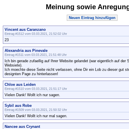
Meinung sowie Anregun
Neuen Eintrag hinzufügen
Vincent aus Caranzano
Eintrag #1512 vom 03.03.2021, 21:52:02 Uhr
23
Alexandria aus Pinevale
Eintrag #1511 vom 03.03.2021, 21:51:48 Uhr
Ich bin gerade zufaellig auf Ihrer Website gelandet (war eigentlich auf der
Websiete).
Ich moechte diese Seite nicht verlassen, ohne Dir ein Lob zu dieser gut st
designten Page zu hinterlassen!
Chloe aus Leiden
Eintrag #1510 vom 03.03.2021, 21:51:17 Uhr
Vielen Dank! Wollt ich nur sagen.
Sybil aus Robe
Eintrag #1509 vom 03.03.2021, 21:50:32 Uhr
Vielen Dank! Wollt ich nur mal sagen.
Nancee aus Crynant