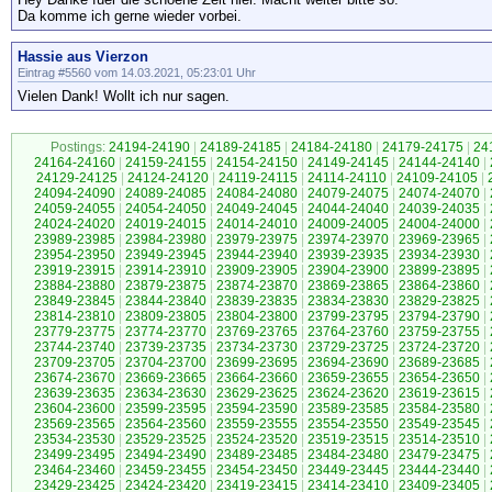
Da komme ich gerne wieder vorbei.
Hassie aus Vierzon
Eintrag #5560 vom 14.03.2021, 05:23:01 Uhr
Vielen Dank! Wollt ich nur sagen.
Postings:
24194-24190
|
24189-24185
|
24184-24180
|
24179-24175
|
24
24164-24160
|
24159-24155
|
24154-24150
|
24149-24145
|
24144-24140
|
24129-24125
|
24124-24120
|
24119-24115
|
24114-24110
|
24109-24105
|
24094-24090
|
24089-24085
|
24084-24080
|
24079-24075
|
24074-24070
|
24059-24055
|
24054-24050
|
24049-24045
|
24044-24040
|
24039-24035
|
24024-24020
|
24019-24015
|
24014-24010
|
24009-24005
|
24004-24000
|
23989-23985
|
23984-23980
|
23979-23975
|
23974-23970
|
23969-23965
|
23954-23950
|
23949-23945
|
23944-23940
|
23939-23935
|
23934-23930
|
23919-23915
|
23914-23910
|
23909-23905
|
23904-23900
|
23899-23895
|
23884-23880
|
23879-23875
|
23874-23870
|
23869-23865
|
23864-23860
|
23849-23845
|
23844-23840
|
23839-23835
|
23834-23830
|
23829-23825
|
23814-23810
|
23809-23805
|
23804-23800
|
23799-23795
|
23794-23790
|
23779-23775
|
23774-23770
|
23769-23765
|
23764-23760
|
23759-23755
|
23744-23740
|
23739-23735
|
23734-23730
|
23729-23725
|
23724-23720
|
23709-23705
|
23704-23700
|
23699-23695
|
23694-23690
|
23689-23685
|
23674-23670
|
23669-23665
|
23664-23660
|
23659-23655
|
23654-23650
|
23639-23635
|
23634-23630
|
23629-23625
|
23624-23620
|
23619-23615
|
23604-23600
|
23599-23595
|
23594-23590
|
23589-23585
|
23584-23580
|
23569-23565
|
23564-23560
|
23559-23555
|
23554-23550
|
23549-23545
|
23534-23530
|
23529-23525
|
23524-23520
|
23519-23515
|
23514-23510
|
23499-23495
|
23494-23490
|
23489-23485
|
23484-23480
|
23479-23475
|
23464-23460
|
23459-23455
|
23454-23450
|
23449-23445
|
23444-23440
|
23429-23425
|
23424-23420
|
23419-23415
|
23414-23410
|
23409-23405
|