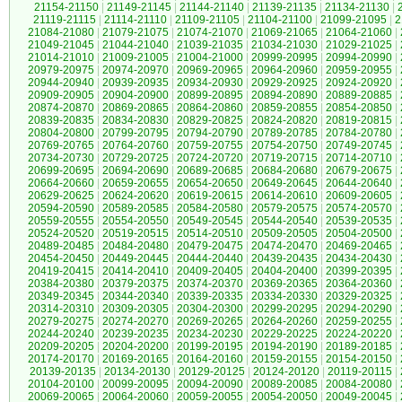
21154-21150
|
21149-21145
|
21144-21140
|
21139-21135
|
21134-21130
|
21119-21115
|
21114-21110
|
21109-21105
|
21104-21100
|
21099-21095
|
2
21084-21080
|
21079-21075
|
21074-21070
|
21069-21065
|
21064-21060
|
21049-21045
|
21044-21040
|
21039-21035
|
21034-21030
|
21029-21025
|
21014-21010
|
21009-21005
|
21004-21000
|
20999-20995
|
20994-20990
|
20979-20975
|
20974-20970
|
20969-20965
|
20964-20960
|
20959-20955
|
20944-20940
|
20939-20935
|
20934-20930
|
20929-20925
|
20924-20920
|
20909-20905
|
20904-20900
|
20899-20895
|
20894-20890
|
20889-20885
|
20874-20870
|
20869-20865
|
20864-20860
|
20859-20855
|
20854-20850
|
20839-20835
|
20834-20830
|
20829-20825
|
20824-20820
|
20819-20815
|
20804-20800
|
20799-20795
|
20794-20790
|
20789-20785
|
20784-20780
|
20769-20765
|
20764-20760
|
20759-20755
|
20754-20750
|
20749-20745
|
20734-20730
|
20729-20725
|
20724-20720
|
20719-20715
|
20714-20710
|
20699-20695
|
20694-20690
|
20689-20685
|
20684-20680
|
20679-20675
|
20664-20660
|
20659-20655
|
20654-20650
|
20649-20645
|
20644-20640
|
20629-20625
|
20624-20620
|
20619-20615
|
20614-20610
|
20609-20605
|
20594-20590
|
20589-20585
|
20584-20580
|
20579-20575
|
20574-20570
|
20559-20555
|
20554-20550
|
20549-20545
|
20544-20540
|
20539-20535
|
20524-20520
|
20519-20515
|
20514-20510
|
20509-20505
|
20504-20500
|
20489-20485
|
20484-20480
|
20479-20475
|
20474-20470
|
20469-20465
|
20454-20450
|
20449-20445
|
20444-20440
|
20439-20435
|
20434-20430
|
20419-20415
|
20414-20410
|
20409-20405
|
20404-20400
|
20399-20395
|
20384-20380
|
20379-20375
|
20374-20370
|
20369-20365
|
20364-20360
|
20349-20345
|
20344-20340
|
20339-20335
|
20334-20330
|
20329-20325
|
20314-20310
|
20309-20305
|
20304-20300
|
20299-20295
|
20294-20290
|
20279-20275
|
20274-20270
|
20269-20265
|
20264-20260
|
20259-20255
|
20244-20240
|
20239-20235
|
20234-20230
|
20229-20225
|
20224-20220
|
20209-20205
|
20204-20200
|
20199-20195
|
20194-20190
|
20189-20185
|
20174-20170
|
20169-20165
|
20164-20160
|
20159-20155
|
20154-20150
|
20139-20135
|
20134-20130
|
20129-20125
|
20124-20120
|
20119-20115
|
20104-20100
|
20099-20095
|
20094-20090
|
20089-20085
|
20084-20080
|
20069-20065
|
20064-20060
|
20059-20055
|
20054-20050
|
20049-20045
|