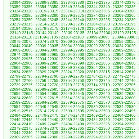
23394-23390
|
23389-23385
|
23384-23380
|
23379-23375
|
23374-23370
|
23359-23355
|
23354-23350
|
23349-23345
|
23344-23340
|
23339-23335
|
23324-23320
|
23319-23315
|
23314-23310
|
23309-23305
|
23304-23300
|
23289-23285
|
23284-23280
|
23279-23275
|
23274-23270
|
23269-23265
|
23254-23250
|
23249-23245
|
23244-23240
|
23239-23235
|
23234-23230
|
23219-23215
|
23214-23210
|
23209-23205
|
23204-23200
|
23199-23195
|
23184-23180
|
23179-23175
|
23174-23170
|
23169-23165
|
23164-23160
|
23149-23145
|
23144-23140
|
23139-23135
|
23134-23130
|
23129-23125
|
23114-23110
|
23109-23105
|
23104-23100
|
23099-23095
|
23094-23090
|
23079-23075
|
23074-23070
|
23069-23065
|
23064-23060
|
23059-23055
|
23044-23040
|
23039-23035
|
23034-23030
|
23029-23025
|
23024-23020
|
23009-23005
|
23004-23000
|
22999-22995
|
22994-22990
|
22989-22985
|
22974-22970
|
22969-22965
|
22964-22960
|
22959-22955
|
22954-22950
|
22939-22935
|
22934-22930
|
22929-22925
|
22924-22920
|
22919-22915
|
22904-22900
|
22899-22895
|
22894-22890
|
22889-22885
|
22884-22880
|
22869-22865
|
22864-22860
|
22859-22855
|
22854-22850
|
22849-22845
|
22834-22830
|
22829-22825
|
22824-22820
|
22819-22815
|
22814-22810
|
22799-22795
|
22794-22790
|
22789-22785
|
22784-22780
|
22779-22775
|
22764-22760
|
22759-22755
|
22754-22750
|
22749-22745
|
22744-22740
|
22729-22725
|
22724-22720
|
22719-22715
|
22714-22710
|
22709-22705
|
22694-22690
|
22689-22685
|
22684-22680
|
22679-22675
|
22674-22670
|
22659-22655
|
22654-22650
|
22649-22645
|
22644-22640
|
22639-22635
|
22624-22620
|
22619-22615
|
22614-22610
|
22609-22605
|
22604-22600
|
22589-22585
|
22584-22580
|
22579-22575
|
22574-22570
|
22569-22565
|
22554-22550
|
22549-22545
|
22544-22540
|
22539-22535
|
22534-22530
|
22519-22515
|
22514-22510
|
22509-22505
|
22504-22500
|
22499-22495
|
22484-22480
|
22479-22475
|
22474-22470
|
22469-22465
|
22464-22460
|
22449-22445
|
22444-22440
|
22439-22435
|
22434-22430
|
22429-22425
|
22414-22410
|
22409-22405
|
22404-22400
|
22399-22395
|
22394-22390
|
22379-22375
|
22374-22370
|
22369-22365
|
22364-22360
|
22359-22355
|
22344-22340
|
22339-22335
|
22334-22330
|
22329-22325
|
22324-22320
|
22309-22305
|
22304-22300
|
22299-22295
|
22294-22290
|
22289-22285
|