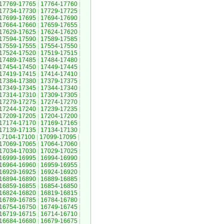
17769-17765
|
17764-17760
|
17734-17730
|
17729-17725
|
17699-17695
|
17694-17690
|
17664-17660
|
17659-17655
|
17629-17625
|
17624-17620
|
17594-17590
|
17589-17585
|
17559-17555
|
17554-17550
|
17524-17520
|
17519-17515
|
17489-17485
|
17484-17480
|
17454-17450
|
17449-17445
|
17419-17415
|
17414-17410
|
17384-17380
|
17379-17375
|
17349-17345
|
17344-17340
|
17314-17310
|
17309-17305
|
17279-17275
|
17274-17270
|
17244-17240
|
17239-17235
|
17209-17205
|
17204-17200
|
17174-17170
|
17169-17165
|
17139-17135
|
17134-17130
|
17104-17100
|
17099-17095
|
17069-17065
|
17064-17060
|
17034-17030
|
17029-17025
|
16999-16995
|
16994-16990
|
16964-16960
|
16959-16955
|
16929-16925
|
16924-16920
|
16894-16890
|
16889-16885
|
16859-16855
|
16854-16850
|
16824-16820
|
16819-16815
|
16789-16785
|
16784-16780
|
16754-16750
|
16749-16745
|
16719-16715
|
16714-16710
|
16684-16680
|
16679-16675
|