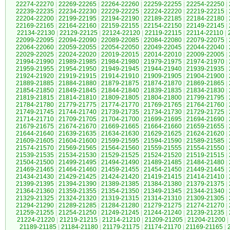
22274-22270
|
22269-22265
|
22264-22260
|
22259-22255
|
22254-22250
|
22239-22235
|
22234-22230
|
22229-22225
|
22224-22220
|
22219-22215
|
22204-22200
|
22199-22195
|
22194-22190
|
22189-22185
|
22184-22180
|
22169-22165
|
22164-22160
|
22159-22155
|
22154-22150
|
22149-22145
|
22134-22130
|
22129-22125
|
22124-22120
|
22119-22115
|
22114-22110
|
22099-22095
|
22094-22090
|
22089-22085
|
22084-22080
|
22079-22075
|
22064-22060
|
22059-22055
|
22054-22050
|
22049-22045
|
22044-22040
|
22029-22025
|
22024-22020
|
22019-22015
|
22014-22010
|
22009-22005
|
21994-21990
|
21989-21985
|
21984-21980
|
21979-21975
|
21974-21970
|
21959-21955
|
21954-21950
|
21949-21945
|
21944-21940
|
21939-21935
|
21924-21920
|
21919-21915
|
21914-21910
|
21909-21905
|
21904-21900
|
21889-21885
|
21884-21880
|
21879-21875
|
21874-21870
|
21869-21865
|
21854-21850
|
21849-21845
|
21844-21840
|
21839-21835
|
21834-21830
|
21819-21815
|
21814-21810
|
21809-21805
|
21804-21800
|
21799-21795
|
21784-21780
|
21779-21775
|
21774-21770
|
21769-21765
|
21764-21760
|
21749-21745
|
21744-21740
|
21739-21735
|
21734-21730
|
21729-21725
|
21714-21710
|
21709-21705
|
21704-21700
|
21699-21695
|
21694-21690
|
21679-21675
|
21674-21670
|
21669-21665
|
21664-21660
|
21659-21655
|
21644-21640
|
21639-21635
|
21634-21630
|
21629-21625
|
21624-21620
|
21609-21605
|
21604-21600
|
21599-21595
|
21594-21590
|
21589-21585
|
21574-21570
|
21569-21565
|
21564-21560
|
21559-21555
|
21554-21550
|
21539-21535
|
21534-21530
|
21529-21525
|
21524-21520
|
21519-21515
|
21504-21500
|
21499-21495
|
21494-21490
|
21489-21485
|
21484-21480
|
21469-21465
|
21464-21460
|
21459-21455
|
21454-21450
|
21449-21445
|
21434-21430
|
21429-21425
|
21424-21420
|
21419-21415
|
21414-21410
|
21399-21395
|
21394-21390
|
21389-21385
|
21384-21380
|
21379-21375
|
21364-21360
|
21359-21355
|
21354-21350
|
21349-21345
|
21344-21340
|
21329-21325
|
21324-21320
|
21319-21315
|
21314-21310
|
21309-21305
|
21294-21290
|
21289-21285
|
21284-21280
|
21279-21275
|
21274-21270
|
21259-21255
|
21254-21250
|
21249-21245
|
21244-21240
|
21239-21235
|
21224-21220
|
21219-21215
|
21214-21210
|
21209-21205
|
21204-21200
|
21189-21185
|
21184-21180
|
21179-21175
|
21174-21170
|
21169-21165
|