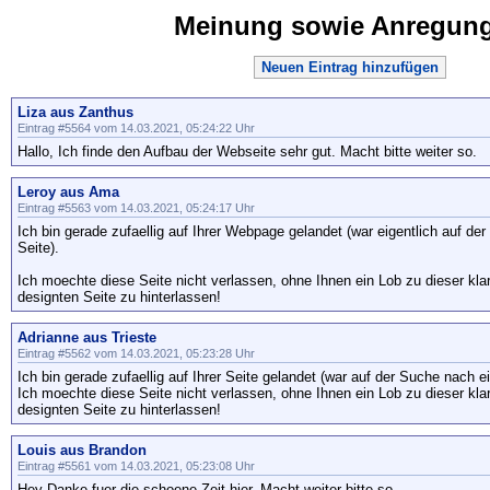
Meinung sowie Anregun
Neuen Eintrag hinzufügen
Liza aus Zanthus
Eintrag #5564 vom 14.03.2021, 05:24:22 Uhr
Hallo, Ich finde den Aufbau der Webseite sehr gut. Macht bitte weiter so.
Leroy aus Ama
Eintrag #5563 vom 14.03.2021, 05:24:17 Uhr
Ich bin gerade zufaellig auf Ihrer Webpage gelandet (war eigentlich auf de
Seite).
Ich moechte diese Seite nicht verlassen, ohne Ihnen ein Lob zu dieser klar
designten Seite zu hinterlassen!
Adrianne aus Trieste
Eintrag #5562 vom 14.03.2021, 05:23:28 Uhr
Ich bin gerade zufaellig auf Ihrer Seite gelandet (war auf der Suche nach
Ich moechte diese Seite nicht verlassen, ohne Ihnen ein Lob zu dieser klar
designten Seite zu hinterlassen!
Louis aus Brandon
Eintrag #5561 vom 14.03.2021, 05:23:08 Uhr
Hey Danke fuer die schoene Zeit hier. Macht weiter bitte so.