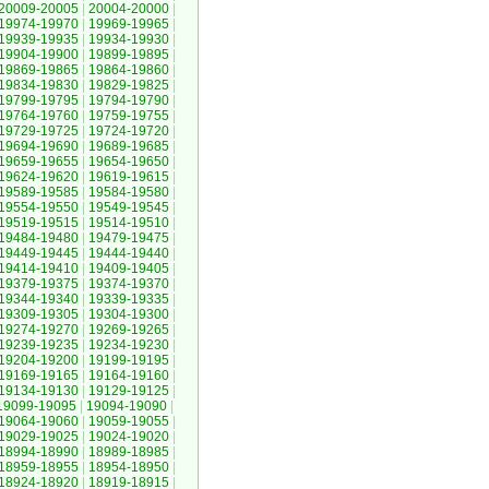
20009-20005
|
20004-20000
|
19974-19970
|
19969-19965
|
19939-19935
|
19934-19930
|
19904-19900
|
19899-19895
|
19869-19865
|
19864-19860
|
19834-19830
|
19829-19825
|
19799-19795
|
19794-19790
|
19764-19760
|
19759-19755
|
19729-19725
|
19724-19720
|
19694-19690
|
19689-19685
|
19659-19655
|
19654-19650
|
19624-19620
|
19619-19615
|
19589-19585
|
19584-19580
|
19554-19550
|
19549-19545
|
19519-19515
|
19514-19510
|
19484-19480
|
19479-19475
|
19449-19445
|
19444-19440
|
19414-19410
|
19409-19405
|
19379-19375
|
19374-19370
|
19344-19340
|
19339-19335
|
19309-19305
|
19304-19300
|
19274-19270
|
19269-19265
|
19239-19235
|
19234-19230
|
19204-19200
|
19199-19195
|
19169-19165
|
19164-19160
|
19134-19130
|
19129-19125
|
19099-19095
|
19094-19090
|
19064-19060
|
19059-19055
|
19029-19025
|
19024-19020
|
18994-18990
|
18989-18985
|
18959-18955
|
18954-18950
|
18924-18920
|
18919-18915
|