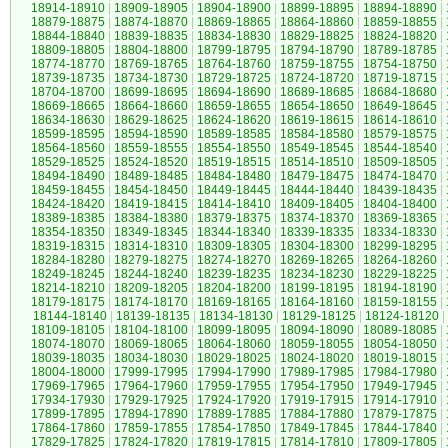
18914-18910
|
18909-18905
|
18904-18900
|
18899-18895
|
18894-18890
|
18879-18875
|
18874-18870
|
18869-18865
|
18864-18860
|
18859-18855
|
18844-18840
|
18839-18835
|
18834-18830
|
18829-18825
|
18824-18820
|
18809-18805
|
18804-18800
|
18799-18795
|
18794-18790
|
18789-18785
|
18774-18770
|
18769-18765
|
18764-18760
|
18759-18755
|
18754-18750
|
18739-18735
|
18734-18730
|
18729-18725
|
18724-18720
|
18719-18715
|
18704-18700
|
18699-18695
|
18694-18690
|
18689-18685
|
18684-18680
|
18669-18665
|
18664-18660
|
18659-18655
|
18654-18650
|
18649-18645
|
18634-18630
|
18629-18625
|
18624-18620
|
18619-18615
|
18614-18610
|
18599-18595
|
18594-18590
|
18589-18585
|
18584-18580
|
18579-18575
|
18564-18560
|
18559-18555
|
18554-18550
|
18549-18545
|
18544-18540
|
18529-18525
|
18524-18520
|
18519-18515
|
18514-18510
|
18509-18505
|
18494-18490
|
18489-18485
|
18484-18480
|
18479-18475
|
18474-18470
|
18459-18455
|
18454-18450
|
18449-18445
|
18444-18440
|
18439-18435
|
18424-18420
|
18419-18415
|
18414-18410
|
18409-18405
|
18404-18400
|
18389-18385
|
18384-18380
|
18379-18375
|
18374-18370
|
18369-18365
|
18354-18350
|
18349-18345
|
18344-18340
|
18339-18335
|
18334-18330
|
18319-18315
|
18314-18310
|
18309-18305
|
18304-18300
|
18299-18295
|
18284-18280
|
18279-18275
|
18274-18270
|
18269-18265
|
18264-18260
|
18249-18245
|
18244-18240
|
18239-18235
|
18234-18230
|
18229-18225
|
18214-18210
|
18209-18205
|
18204-18200
|
18199-18195
|
18194-18190
|
18179-18175
|
18174-18170
|
18169-18165
|
18164-18160
|
18159-18155
|
18144-18140
|
18139-18135
|
18134-18130
|
18129-18125
|
18124-18120
|
18109-18105
|
18104-18100
|
18099-18095
|
18094-18090
|
18089-18085
|
18074-18070
|
18069-18065
|
18064-18060
|
18059-18055
|
18054-18050
|
18039-18035
|
18034-18030
|
18029-18025
|
18024-18020
|
18019-18015
|
18004-18000
|
17999-17995
|
17994-17990
|
17989-17985
|
17984-17980
|
17969-17965
|
17964-17960
|
17959-17955
|
17954-17950
|
17949-17945
|
17934-17930
|
17929-17925
|
17924-17920
|
17919-17915
|
17914-17910
|
17899-17895
|
17894-17890
|
17889-17885
|
17884-17880
|
17879-17875
|
17864-17860
|
17859-17855
|
17854-17850
|
17849-17845
|
17844-17840
|
17829-17825
|
17824-17820
|
17819-17815
|
17814-17810
|
17809-17805
|