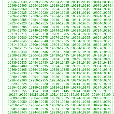
20034-20030
|
20029-20025
|
20024-20020
|
20019-20015
|
20014-20010
|
19999-19995
|
19994-19990
|
19989-19985
|
19984-19980
|
19979-19975
|
19964-19960
|
19959-19955
|
19954-19950
|
19949-19945
|
19944-19940
|
19929-19925
|
19924-19920
|
19919-19915
|
19914-19910
|
19909-19905
|
19894-19890
|
19889-19885
|
19884-19880
|
19879-19875
|
19874-19870
|
19859-19855
|
19854-19850
|
19849-19845
|
19844-19840
|
19839-19835
|
19824-19820
|
19819-19815
|
19814-19810
|
19809-19805
|
19804-19800
|
19789-19785
|
19784-19780
|
19779-19775
|
19774-19770
|
19769-19765
|
19754-19750
|
19749-19745
|
19744-19740
|
19739-19735
|
19734-19730
|
19719-19715
|
19714-19710
|
19709-19705
|
19704-19700
|
19699-19695
|
19684-19680
|
19679-19675
|
19674-19670
|
19669-19665
|
19664-19660
|
19649-19645
|
19644-19640
|
19639-19635
|
19634-19630
|
19629-19625
|
19614-19610
|
19609-19605
|
19604-19600
|
19599-19595
|
19594-19590
|
19579-19575
|
19574-19570
|
19569-19565
|
19564-19560
|
19559-19555
|
19544-19540
|
19539-19535
|
19534-19530
|
19529-19525
|
19524-19520
|
19509-19505
|
19504-19500
|
19499-19495
|
19494-19490
|
19489-19485
|
19474-19470
|
19469-19465
|
19464-19460
|
19459-19455
|
19454-19450
|
19439-19435
|
19434-19430
|
19429-19425
|
19424-19420
|
19419-19415
|
19404-19400
|
19399-19395
|
19394-19390
|
19389-19385
|
19384-19380
|
19369-19365
|
19364-19360
|
19359-19355
|
19354-19350
|
19349-19345
|
19334-19330
|
19329-19325
|
19324-19320
|
19319-19315
|
19314-19310
|
19299-19295
|
19294-19290
|
19289-19285
|
19284-19280
|
19279-19275
|
19264-19260
|
19259-19255
|
19254-19250
|
19249-19245
|
19244-19240
|
19229-19225
|
19224-19220
|
19219-19215
|
19214-19210
|
19209-19205
|
19194-19190
|
19189-19185
|
19184-19180
|
19179-19175
|
19174-19170
|
19159-19155
|
19154-19150
|
19149-19145
|
19144-19140
|
19139-19135
|
19124-19120
|
19119-19115
|
19114-19110
|
19109-19105
|
19104-19100
|
19089-19085
|
19084-19080
|
19079-19075
|
19074-19070
|
19069-19065
|
19054-19050
|
19049-19045
|
19044-19040
|
19039-19035
|
19034-19030
|
19019-19015
|
19014-19010
|
19009-19005
|
19004-19000
|
18999-18995
|
18984-18980
|
18979-18975
|
18974-18970
|
18969-18965
|
18964-18960
|
18949-18945
|
18944-18940
|
18939-18935
|
18934-18930
|
18929-18925
|