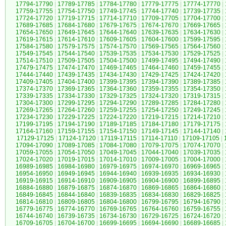
17794-17790
|
17789-17785
|
17784-17780
|
17779-17775
|
17774-17770
|
17759-17755
|
17754-17750
|
17749-17745
|
17744-17740
|
17739-17735
|
17724-17720
|
17719-17715
|
17714-17710
|
17709-17705
|
17704-17700
|
17689-17685
|
17684-17680
|
17679-17675
|
17674-17670
|
17669-17665
|
17654-17650
|
17649-17645
|
17644-17640
|
17639-17635
|
17634-17630
|
17619-17615
|
17614-17610
|
17609-17605
|
17604-17600
|
17599-17595
|
17584-17580
|
17579-17575
|
17574-17570
|
17569-17565
|
17564-17560
|
17549-17545
|
17544-17540
|
17539-17535
|
17534-17530
|
17529-17525
|
17514-17510
|
17509-17505
|
17504-17500
|
17499-17495
|
17494-17490
|
17479-17475
|
17474-17470
|
17469-17465
|
17464-17460
|
17459-17455
|
17444-17440
|
17439-17435
|
17434-17430
|
17429-17425
|
17424-17420
|
17409-17405
|
17404-17400
|
17399-17395
|
17394-17390
|
17389-17385
|
17374-17370
|
17369-17365
|
17364-17360
|
17359-17355
|
17354-17350
|
17339-17335
|
17334-17330
|
17329-17325
|
17324-17320
|
17319-17315
|
17304-17300
|
17299-17295
|
17294-17290
|
17289-17285
|
17284-17280
|
17269-17265
|
17264-17260
|
17259-17255
|
17254-17250
|
17249-17245
|
17234-17230
|
17229-17225
|
17224-17220
|
17219-17215
|
17214-17210
|
17199-17195
|
17194-17190
|
17189-17185
|
17184-17180
|
17179-17175
|
17164-17160
|
17159-17155
|
17154-17150
|
17149-17145
|
17144-17140
|
17129-17125
|
17124-17120
|
17119-17115
|
17114-17110
|
17109-17105
|
17094-17090
|
17089-17085
|
17084-17080
|
17079-17075
|
17074-17070
|
17059-17055
|
17054-17050
|
17049-17045
|
17044-17040
|
17039-17035
|
17024-17020
|
17019-17015
|
17014-17010
|
17009-17005
|
17004-17000
|
16989-16985
|
16984-16980
|
16979-16975
|
16974-16970
|
16969-16965
|
16954-16950
|
16949-16945
|
16944-16940
|
16939-16935
|
16934-16930
|
16919-16915
|
16914-16910
|
16909-16905
|
16904-16900
|
16899-16895
|
16884-16880
|
16879-16875
|
16874-16870
|
16869-16865
|
16864-16860
|
16849-16845
|
16844-16840
|
16839-16835
|
16834-16830
|
16829-16825
|
16814-16810
|
16809-16805
|
16804-16800
|
16799-16795
|
16794-16790
|
16779-16775
|
16774-16770
|
16769-16765
|
16764-16760
|
16759-16755
|
16744-16740
|
16739-16735
|
16734-16730
|
16729-16725
|
16724-16720
|
16709-16705
|
16704-16700
|
16699-16695
|
16694-16690
|
16689-16685
|