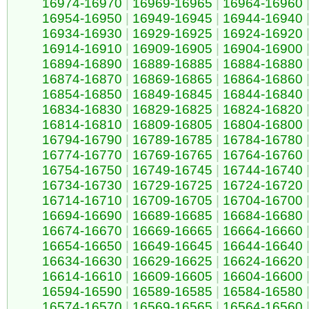
16974-16970
|
16969-16965
|
16964-16960
16954-16950
|
16949-16945
|
16944-16940
16934-16930
|
16929-16925
|
16924-16920
16914-16910
|
16909-16905
|
16904-16900
16894-16890
|
16889-16885
|
16884-16880
16874-16870
|
16869-16865
|
16864-16860
16854-16850
|
16849-16845
|
16844-16840
16834-16830
|
16829-16825
|
16824-16820
16814-16810
|
16809-16805
|
16804-16800
16794-16790
|
16789-16785
|
16784-16780
16774-16770
|
16769-16765
|
16764-16760
16754-16750
|
16749-16745
|
16744-16740
16734-16730
|
16729-16725
|
16724-16720
16714-16710
|
16709-16705
|
16704-16700
16694-16690
|
16689-16685
|
16684-16680
16674-16670
|
16669-16665
|
16664-16660
16654-16650
|
16649-16645
|
16644-16640
16634-16630
|
16629-16625
|
16624-16620
16614-16610
|
16609-16605
|
16604-16600
16594-16590
|
16589-16585
|
16584-16580
16574-16570
|
16569-16565
|
16564-16560