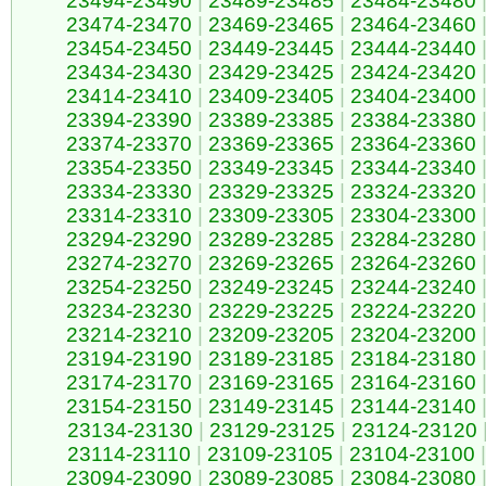
23494-23490
|
23489-23485
|
23484-23480
23474-23470
|
23469-23465
|
23464-23460
23454-23450
|
23449-23445
|
23444-23440
23434-23430
|
23429-23425
|
23424-23420
23414-23410
|
23409-23405
|
23404-23400
23394-23390
|
23389-23385
|
23384-23380
23374-23370
|
23369-23365
|
23364-23360
23354-23350
|
23349-23345
|
23344-23340
23334-23330
|
23329-23325
|
23324-23320
23314-23310
|
23309-23305
|
23304-23300
23294-23290
|
23289-23285
|
23284-23280
23274-23270
|
23269-23265
|
23264-23260
23254-23250
|
23249-23245
|
23244-23240
23234-23230
|
23229-23225
|
23224-23220
23214-23210
|
23209-23205
|
23204-23200
23194-23190
|
23189-23185
|
23184-23180
23174-23170
|
23169-23165
|
23164-23160
23154-23150
|
23149-23145
|
23144-23140
23134-23130
|
23129-23125
|
23124-23120
23114-23110
|
23109-23105
|
23104-23100
|
23094-23090
|
23089-23085
|
23084-23080