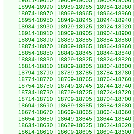
19014-19010
|
19009-19005
|
19004-19000
18994-18990
|
18989-18985
|
18984-18980
18974-18970
|
18969-18965
|
18964-18960
18954-18950
|
18949-18945
|
18944-18940
18934-18930
|
18929-18925
|
18924-18920
18914-18910
|
18909-18905
|
18904-18900
18894-18890
|
18889-18885
|
18884-18880
18874-18870
|
18869-18865
|
18864-18860
18854-18850
|
18849-18845
|
18844-18840
18834-18830
|
18829-18825
|
18824-18820
18814-18810
|
18809-18805
|
18804-18800
18794-18790
|
18789-18785
|
18784-18780
18774-18770
|
18769-18765
|
18764-18760
18754-18750
|
18749-18745
|
18744-18740
18734-18730
|
18729-18725
|
18724-18720
18714-18710
|
18709-18705
|
18704-18700
18694-18690
|
18689-18685
|
18684-18680
18674-18670
|
18669-18665
|
18664-18660
18654-18650
|
18649-18645
|
18644-18640
18634-18630
|
18629-18625
|
18624-18620
18614-18610
|
18609-18605
|
18604-18600