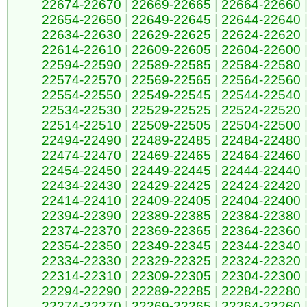
22674-22670
|
22669-22665
|
22664-22660
22654-22650
|
22649-22645
|
22644-22640
22634-22630
|
22629-22625
|
22624-22620
22614-22610
|
22609-22605
|
22604-22600
22594-22590
|
22589-22585
|
22584-22580
22574-22570
|
22569-22565
|
22564-22560
22554-22550
|
22549-22545
|
22544-22540
22534-22530
|
22529-22525
|
22524-22520
22514-22510
|
22509-22505
|
22504-22500
22494-22490
|
22489-22485
|
22484-22480
22474-22470
|
22469-22465
|
22464-22460
22454-22450
|
22449-22445
|
22444-22440
22434-22430
|
22429-22425
|
22424-22420
22414-22410
|
22409-22405
|
22404-22400
22394-22390
|
22389-22385
|
22384-22380
22374-22370
|
22369-22365
|
22364-22360
22354-22350
|
22349-22345
|
22344-22340
22334-22330
|
22329-22325
|
22324-22320
22314-22310
|
22309-22305
|
22304-22300
22294-22290
|
22289-22285
|
22284-22280
22274-22270
|
22269-22265
|
22264-22260